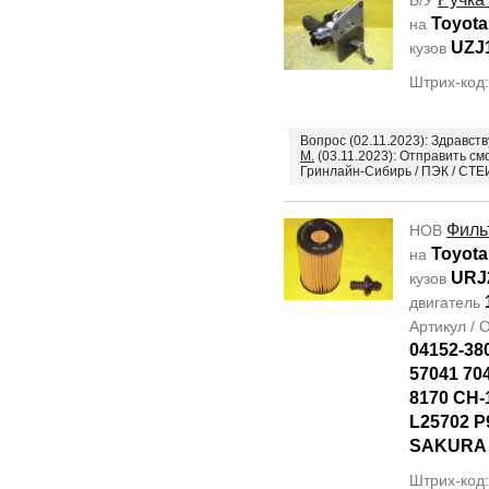
Б/У
Toyota
на
UZJ
кузов
Штрих-код
Вопрос (02.11.2023): Здравст
М.
(03.11.2023): Отправить см
Гринлайн-Сибирь / ПЭК / СТЕ
Филь
НОВ
Toyota
на
URJ
кузов
двигатель
Артикул /
04152-38
57041 70
8170 CH-
L25702 P
SAKURA
Штрих-код