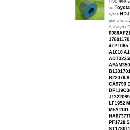
Филь
НОВ
Toyota
на
HDJ
кузов
двигатель
Артикул /
0986AF21
17801170
4TP1065 
A1018 A1
ADT3225
AFAM350
B1301701
B22079J
CA9790 
DP119C0
J1322069
LF1952 
MFA1141
NA8737T
PF1728 S
ST178011