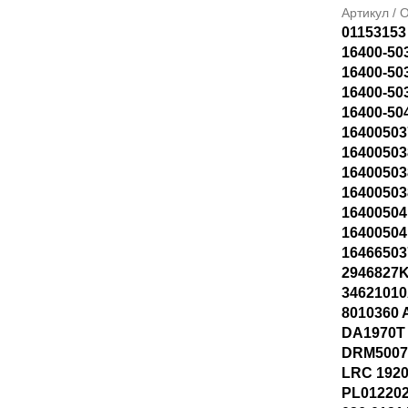
Артикул /
01153153
16400-50
16400-50
16400-50
16400-50
16400503
16400503
1640050
16400503
16400504
16400504
16466503
2946827K
34621010
8010360
DA1970T
DRM5007
LRC 192
PL012202