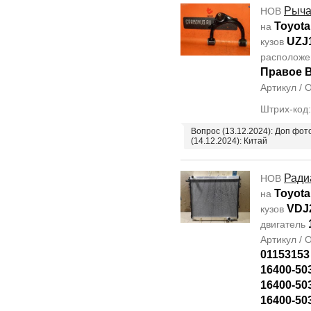
Рыча
НОВ
Toyota
на
UZJ
кузов
располож
Правое 
Артикул /
Штрих-код
Вопрос (13.12.2024): Доп фо
(14.12.2024): Китай
Ради
НОВ
Toyota
на
VDJ
кузов
двигатель
Артикул /
01153153
16400-50
16400-50
16400-50