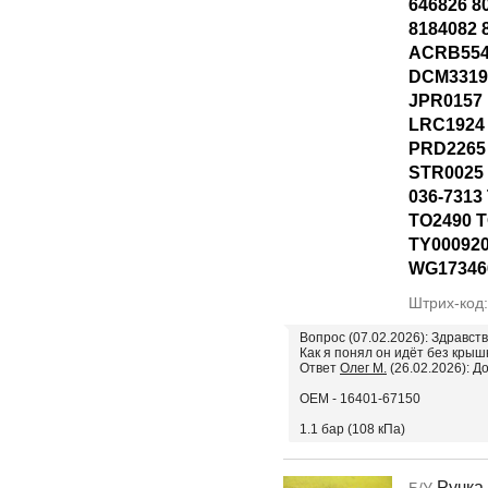
646826 8
8184082 
ACRB554
DCM3319
JPR0157
LRC1924
PRD2265
STR0025 
036-7313
TO2490 
TY00092
WG17346
Штрих-код
Вопрос (07.02.2026): Здравст
Как я понял он идёт без крыш
Ответ
Олег М.
(26.02.2026): Д
ОЕМ - 16401-67150
1.1 бар (108 кПа)
Ручка