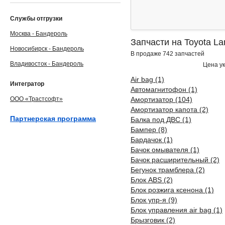
Службы отгрузки
Москва - Бандероль
Запчасти на Toyota La
Новосибирск - Бандероль
В продаже 742 запчастей
Владивосток - Бандероль
Цена ук
Air bag (1)
Интегратор
Автомагнитофон (1)
ООО «Трастсофт»
Амортизатор (104)
Амортизатор капота (2)
Партнерская программа
Балка под ДВС (1)
Бампер (8)
Бардачок (1)
Бачок омывателя (1)
Бачок расширительный (2)
Бегунок трамблера (2)
Блок ABS (2)
Блок розжига ксенона (1)
Блок упр-я (9)
Блок управления air bag (1)
Брызговик (2)