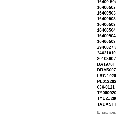
16400-50
16400503
16400503
1640050
16400503
16400504
16400504
16466503
2946827K
34621010
8010360
DA1970T
DRM5007
LRC 192
PL012202
036-0121
TY00092
TYUZJ20
TADASHI
Штрих-код