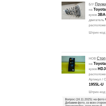
Пруж
Б/У
Toyota
на
3BA
кузов
двигатель
располож
Штрих-код
Стоп
НОВ
Toyota
на
HDJ
кузов
располож
Артикул /
1955L-U
Штрих-код
Вопрос (16.11.2025): на фото
Добавим фото, со всех сторо