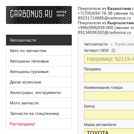
Покупатели из
Казахстана
о
+7(705)694-76-38 (звонки то
89231714885@carbonus.ru
Покупатели из
Кыргызстан
+996(999)039-000 (звонки то
89134836302@carbonus.ru
Автозапчасти
Автозапчасти
Toyota Land
Авто по запчастям
Артикул / OEM
Автошины легковые
Продавец
Автошины грузовые
Диски колесные
Наименование товара
Аксессуары, инструменты
Мото запчасти
Бренд
Запчасти на спецтехнику
Распродажа!
Марка автомобиля