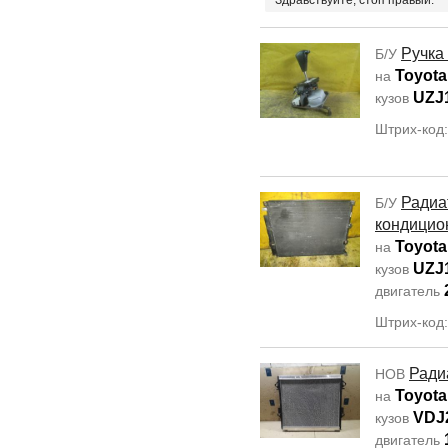
Здравствуйте, стоп правый.
Ручка
Б/У
Toyota
на
UZJ
кузов
Штрих-код
Радиа
Б/У
кондицио
Toyota
на
UZJ
кузов
двигатель
Штрих-код
Ради
НОВ
Toyota
на
VDJ
кузов
двигатель