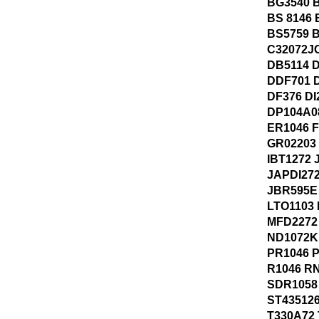
BG3540 
BS 8146 
BS5759 
C32072JC
DB5114 
DDF701 
DF376 DI
DP104A0
ER1046 
GR02203
IBT1272 
JAPDI27
JBR595E
LTO1103
MFD2272
ND1072K
PR1046 
R1046 R
SDR1058
ST43512
T330A72 