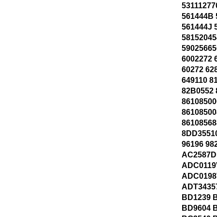
53111277
561444B
561444J 
58152045
59025665
6002272 
60272 62
649110 8
82B0552 
86108500
86108500
86108568
8DD35510
96196 98
AC2587D
ADC0119
ADC0198
ADT3435
BD1239 
BD9604 