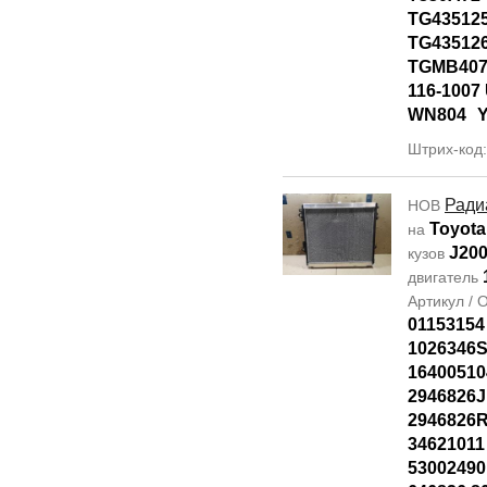
TG43512
TG43512
TGMB407
116-1007
WN804
Штрих-код
Ради
НОВ
Toyota
на
J20
кузов
двигатель
Артикул /
01153154
1026346S
16400510
2946826J
2946826R
34621011
53002490