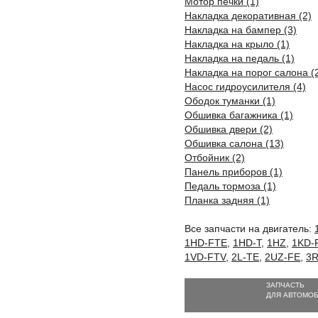
Мотор печки (1)
Накладка декоративная (2)
Накладка на бампер (3)
Накладка на крыло (1)
Накладка на педаль (1)
Накладка на порог салона (
Насос гидроусилителя (4)
Ободок туманки (1)
Обшивка багажника (1)
Обшивка двери (2)
Обшивка салона (13)
Отбойник (2)
Панель приборов (1)
Педаль тормоза (1)
Планка задняя (1)
Все запчасти на двигатель:
1HD-FTE
,
1HD-T
,
1HZ
,
1KD-
1VD-FTV
,
2L-TE
,
2UZ-FE
,
3R
ЗАПЧАСТЬ
ДЛЯ АВТОМО