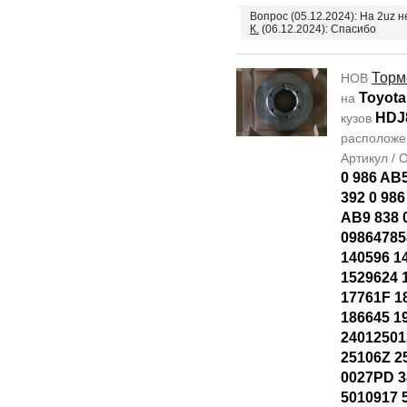
Вопрос (05.12.2024): На 2uz 
К.
(06.12.2024): Спасибо
Торм
НОВ
Toyota
на
HDJ
кузов
располож
Артикул /
0 986 AB
392 0 986
AB9 838 
09864785
140596 1
1529624 
17761F 1
186645 1
24012501
25106Z 2
0027PD 3
5010917 