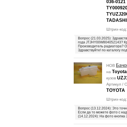
036-0121
TY00092
TYUZJ20
TADASHI
Штрих-код
Вопрос (21.03.2025): Здравст
года JTJHY00W804052143? Кр
Производитель радиатора? 
Здравствуйте! по каталогу по
Бачо
НОВ
Toyota
на
UZJ
кузов
Артикул /
TOYOTA
Штрих-код
Вопрос (13.12.2024): Это точ
Если да то можете фото с на
(14.12.2024): На фото кноп