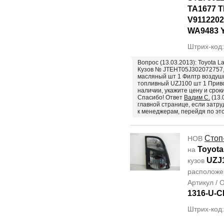
TA1677 
V911220
WA9483 
Штрих-код
Вопрос (13.03.2013): Toyota L
Кузов № JTEHT05J302072757
масляный шт 1 Филтр воздуш
топливный UZJ100 шт 1 Привод
наличии, укажите цену и срок
Спасибо! Ответ
Вадим С.
(13.
главной странице, если затр
к менеджерам, перейдя по эт
Стоп
НОВ
Toyota
на
UZJ
кузов
располож
Артикул /
1316-U-C
Штрих-код