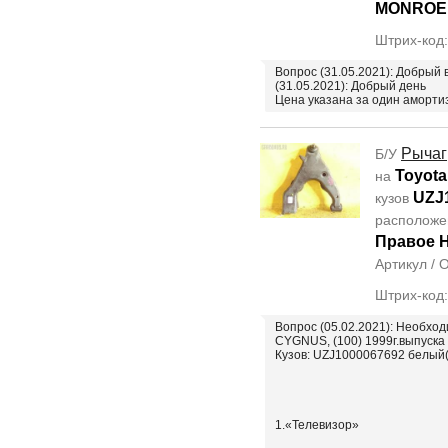
MONROE
Штрих-код
Вопрос (31.05.2021): Добрый 
(31.05.2021): Добрый день
Цена указана за один аморти
Рычаг
Б/У
Toyota
на
UZJ
кузов
располож
Правое 
Артикул /
Штрих-код
Вопрос (05.02.2021): Необх
CYGNUS, (100) 1999г.выпуска
Кузов: UZJ1000067692 белый(
1.«Телевизор»