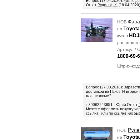
Вопрос (18.04.2020): куплю д
Ответ
Рудольф К.
(18.04.2020
Фара
НОВ
Toyota
на
HDJ
кузов
располож
Артикул /
1809-69-
Штрих-код
Вопрос (27.03.2018): Здравст
доставкой во Псков. И второй
пластиковые?
т.89062243651 - Юрий Ответ
Можете оформить покупку че
ссылка
, или по ссылке
как бы
Руле
НОВ
Toyota
на