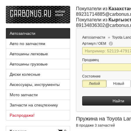
Покупатели из
Казахста
89231714885@carbonus.
Покупатели из
Кыргызс
89134836302@carbonus.
Автозапчасти
Автозапчасти
Toyota Land
Авто по запчастям
Артикул / OEM
Автошины легковые
Продавец
Автошины грузовые
Диски колесные
Состояние
Любой
Новый
Аксессуары, инструменты
Мото запчасти
Найти
Запчасти на спецтехнику
Распродажа!
Пружина на Toyota Lan
В продаже 3 запчастей