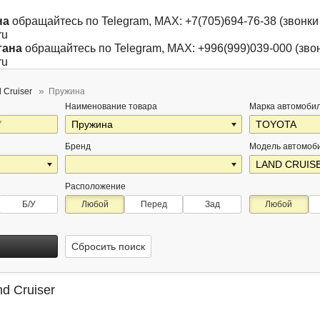
на
обращайтесь по Telegram, MAX: +7(705)694-76-38 (звонки 
ru
тана
обращайтесь по Telegram, MAX: +996(999)039-000 (звон
ru
 Cruiser
Пружина
Наименование товара
Марка автомоби
Бренд
Модель автомоб
Расположение
Б/У
Любой
Перед
Зад
Любой
Сбросить поиск
d Cruiser