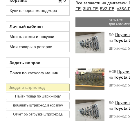
Корзина
0
Все запчасти на двигатель:
FE
,
3UR-FE
,
5VZ-FE
,
V35A-
Купить через менеджера
ЗАПЧАСТЬ
ДЛЯ АВТОМО
Личный кабинет
Пружин
Б/У
Мои платежи и покупки
Toyota 
на
Мои товары в резерве
Штрих-код: 
Задать вопрос
Пружи
НОВ
Поиск по каталогу машин
Toyota 
на
Штрих-код: 
Штрих-
код
Найти товар по штрих-коду
Пружин
Б/У
Добавить штрих-код в корзину
Toyota 
на
Отчет об отгрузке штрих-кода
Штрих-код: