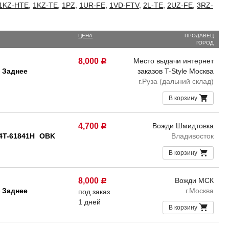
1KZ-HTE
,
1KZ-TE
,
1PZ
,
1UR-FE
,
1VD-FTV
,
2L-TE
,
2UZ-FE
,
3RZ-
ЦЕНА
ПРОДАВЕЦ
ГОРОД
8,000
Место выдачи интернет
Р
Заднее
заказов T-Style Москва
е
г.Руза (дальний склад)
В корзину
4,700
Вожди Шмидтовка
Р
4T-61841H
OBK
Владивосток
В корзину
8,000
Вожди МСК
Р
Заднее
г.Москва
е
под заказ
1 дней
В корзину