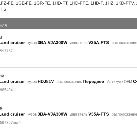
1FZ-FE
,
1GE-FE
,
1GR-FE
,
1HD-FT
,
1HD-FTE
,
1HD-T
,
1HZ
,
1KD-FTV
,
FTS
БИЛЯ
а
Land cruiser
3BA-VJA300W
V35A-FTS
кузов
двигатель
расположени
5597757
на
Land cruiser
HDJ81V
Переднее
C
кузов
расположение
Артикул / OEM
5985434
а
Land cruiser
3BA-VJA300W
V35A-FTS
кузов
двигатель
расположени
 5597757mw4