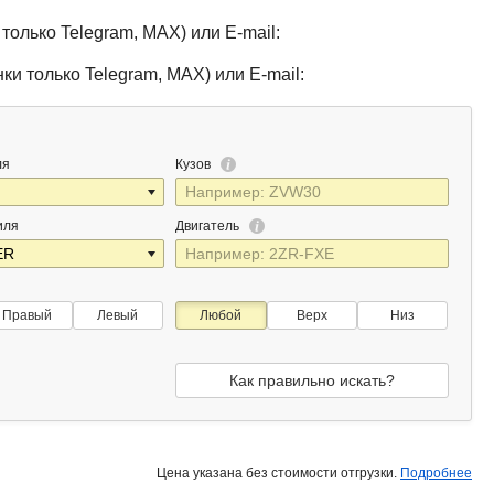
только Telegram, MAX) или E-mail:
ки только Telegram, MAX) или E-mail:
ля
Кузов
иля
Двигатель
Правый
Левый
Любой
Верх
Низ
Как правильно искать?
Цена указана без стоимости отгрузки.
Подробнее