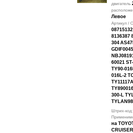
двигатель
располож
Левое
Артикул /
08715132
8136387 
304 AS4
GDIF0045
NBJ08191
60021 ST
TY90-016
016L-2 
TY11117
TY89001
300-L T
TYLAN98
Штрих-код
Применим
на TOYO
CRUISER