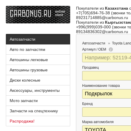
Покупатели из
Казахстана
о
+7(705)694-76-38 (звонки то
89231714885@carbonus.ru
Покупатели из
Кыргызстан
+996(999)039-000 (звонки то
89134836302@carbonus.ru
Автозапчасти
Автозапчасти
Toyota Land
Авто по запчастям
Артикул / OEM
Автошины легковые
Продавец
Автошины грузовые
Диски колесные
Наименование товара
Аксессуары, инструменты
Мото запчасти
Бренд
Запчасти на спецтехнику
Распродажа!
Марка автомобиля