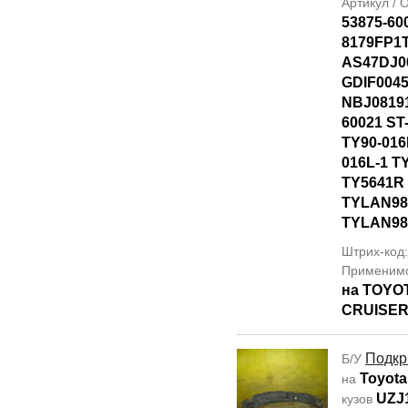
Артикул /
53875-60
8179FP1T
AS47DJ0
GDIF0045
NBJ08191
60021 ST
TY90-016
016L-1 T
TY5641R
TYLAN98
TYLAN98
Штрих-код
Применим
на TOYO
CRUISER
Подкр
Б/У
Toyota
на
UZJ
кузов