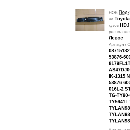
Подк
НОВ
Toyota
на
HDJ
кузов
располож
Левое
Артикул /
08715132
53876-60
8179FL1T
AS47DJ0
IK-1315 
53876-60
016L-2 S
TG-TY90-
TY5641L
TYLAN98
TYLAN98
TYLAN98