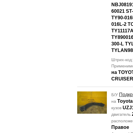
NBJ08191
60021 ST
TY90-016
016L-2 
TY11117
TY89001
300-L T
TYLAN98
Штрих-код
Применим
на TOYO
CRUISER
Подкр
Б/У
Toyota
на
UZJ
кузов
двигатель
располож
Правое