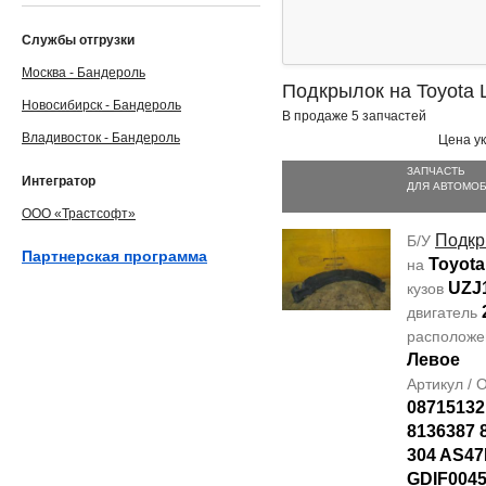
Службы отгрузки
Москва - Бандероль
Подкрылок на Toyota 
Новосибирск - Бандероль
В продаже 5 запчастей
Владивосток - Бандероль
Цена ук
ЗАПЧАСТЬ
Интегратор
ДЛЯ АВТОМО
ООО «Трастсофт»
Подкр
Б/У
Партнерская программа
Toyota
на
UZJ
кузов
двигатель
располож
Левое
Артикул /
08715132
8136387 
304 AS4
GDIF0045