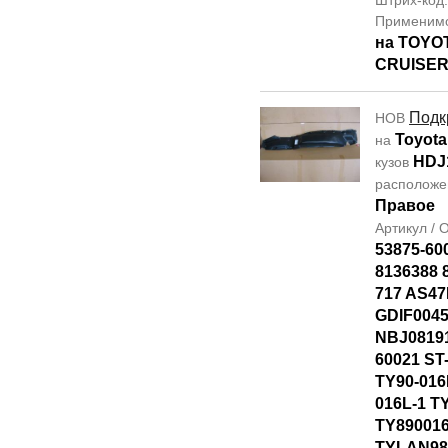
Штрих-код
Применим
на TOYO
CRUISER
Подк
НОВ
Toyota
на
HDJ
кузов
располож
Правое
Артикул /
53875-60
8136388 
717 AS4
GDIF0045
NBJ08191
60021 ST
TY90-016
016L-1 T
TY89001
TYLAN98