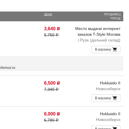
ЦЕНА
ПРОДАВЕЦ
ГОРОД
3,640
Место выдачи интернет
Р
заказов T-Style Москва
5,750
Р
г.Руза (дальний склад)
В корзину
rbonus.ru
6,500
Hokkaido II
Р
Новосибирск
7,340
Р
В корзину
6,000
Hokkaido II
Р
Новосибирск
6,780
Р