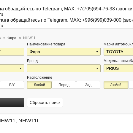
на
обращайтесь по Telegram, MAX: +7(705)694-76-38 (звонки 
ru
тана
обращайтесь по Telegram, MAX: +996(999)039-000 (звон
ru
s
Фара
NHW11
Наименование товара
Марка автомоби
Бренд
Модель автомоб
Расположение
Б/У
Любой
Перед
Зад
Любой
Сбросить поиск
s NHW11, NHW11L