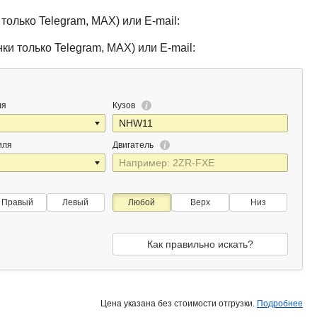
только Telegram, MAX) или E-mail:
ки только Telegram, MAX) или E-mail:
ля
Кузов
иля
Двигатель
Правый
Левый
Любой
Верх
Низ
Как правильно искать?
Цена указана без стоимости отгрузки.
Подробнее