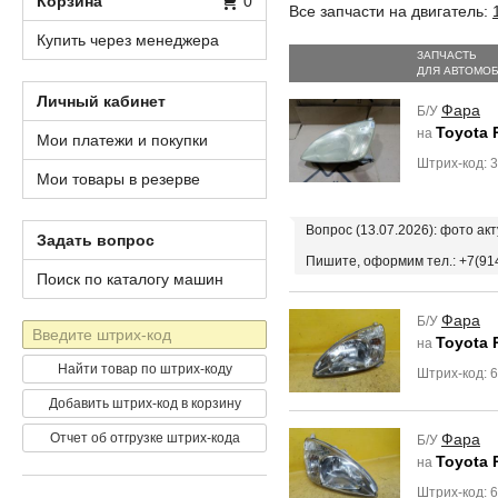
Корзина
0
Все запчасти на двигатель:
Купить через менеджера
ЗАПЧАСТЬ
ДЛЯ АВТОМО
Личный кабинет
Фара
Б/У
Toyota 
на
Мои платежи и покупки
Штрих-код: 
Мои товары в резерве
Вопрос (13.07.2026): фото а
Задать вопрос
Пишите, оформим тел.: +7(91
Поиск по каталогу машин
Фара
Б/У
Штрих-
Toyota 
на
код
Найти товар по штрих-коду
Штрих-код: 
Добавить штрих-код в корзину
Отчет об отгрузке штрих-кода
Фара
Б/У
Toyota 
на
Штрих-код: 