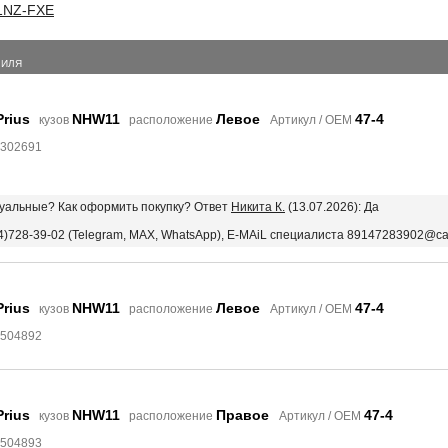
1NZ-FXE
БИЛЯ
Prius
NHW11
Левое
47-4
кузов
расположение
Артикул / OEM
3302691
ктуальные? Как оформить покупку? Ответ
Никита К.
(13.07.2026): Да
4)728-39-02 (Telegram, MAX, WhatsApp), E-MAiL специалиста 89147283902@ca
Prius
NHW11
Левое
47-4
кузов
расположение
Артикул / OEM
6504892
Prius
NHW11
Правое
47-4
кузов
расположение
Артикул / OEM
6504893