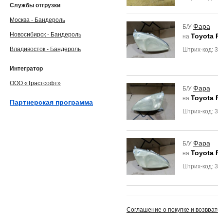
Службы отгрузки
Москва - Бандероль
Фара
Б/У
Новосибирск - Бандероль
Toyota 
на
Владивосток - Бандероль
Штрих-код: 
Интегратор
ООО «Трастсофт»
Фара
Б/У
Toyota 
на
Партнерская программа
Штрих-код:
Фара
Б/У
Toyota 
на
Штрих-код:
Соглашение о покупке и возврат