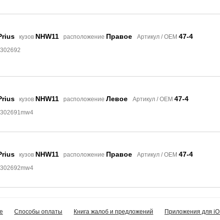
Prius
NHW11
Правое
47-4
кузов
расположение
Артикул / OEM
3302692
Prius
NHW11
Левое
47-4
кузов
расположение
Артикул / OEM
 3302691mw4
Prius
NHW11
Правое
47-4
кузов
расположение
Артикул / OEM
 3302692mw4
е
Способы оплаты
Книга жалоб и предложений
Приложения для iO