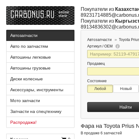
Покупатели из
Казахста
89231714885@carbonus.
Покупатели из
Кыргызс
89134836302@carbonus.
Автозапчасти
Автозапчасти
Toyota Priu
Авто по запчастям
Артикул / OEM
Автошины легковые
Продавец
Автошины грузовые
Диски колесные
Состояние
Любой
Новый
Аксессуары, инструменты
Мото запчасти
Найти
Запчасти на спецтехнику
Распродажа!
Фара на Toyota Priu
В продаже 6 запчастей