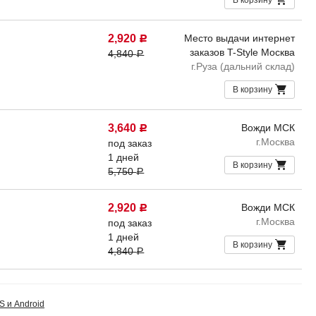
В корзину
2,920
Место выдачи интернет
Р
заказов T-Style Москва
4,840
Р
г.Руза (дальний склад)
В корзину
3,640
Вожди МСК
Р
г.Москва
под заказ
1 дней
В корзину
5,750
Р
2,920
Вожди МСК
Р
г.Москва
под заказ
1 дней
В корзину
4,840
Р
S и Android