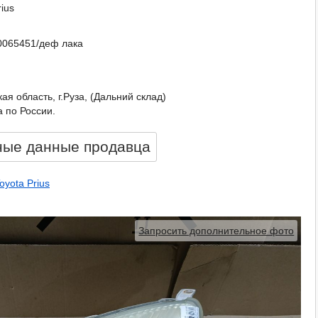
rius
065451/деф лака
ая область, г.Руза, (Дальний склад)
 по России.
ные данные продавцa
oyota Prius
Запросить дополнительное фото