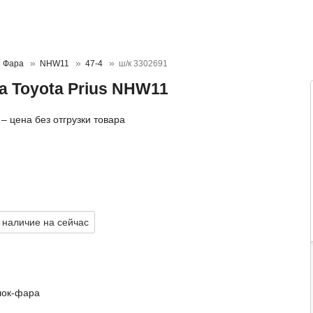
Фара
NHW11
47-4
ш/к 3302691
на Toyota Prius NHW11
– цена без отгрузки товара
 наличие на сейчас
лок-фара