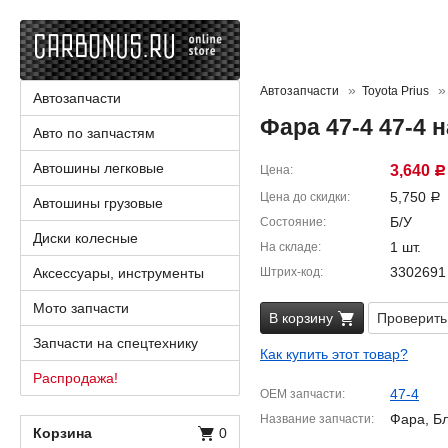
Автозапчасти
Toyota Prius
Автозапчасти
Фара 47-4 47-4 
Авто по запчастям
Автошины легковые
3,640
Цена
Р
5,750
Цена до скидки
Р
Автошины грузовые
Б/У
Состояние
Диски колесные
1 шт.
На складе
3302691
Аксессуары, инструменты
Штрих-код
Мото запчасти
В корзину
Проверить
Запчасти на спецтехнику
Как купить этот товар?
Распродажа!
47-4
OEM запчасти
Фара, Б
Название запчасти
Корзина
0