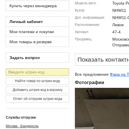
Toyota P
Модель авто
Купить через менеджера
NHW11
Кузов
NHW11-0
Доп. информация
Личный кабинет
Левое
Расположение
Мои платежи и покупки
47-4
Артикул
Московск
Продавец
Мои товары в резерве
Отправка
Задать вопрос
Показать контакт
Штрих-
Все предложения
Фара на T
код
Найти товар по штрих-коду
Фотографии
Добавить штрих-код в корзину
Отчет об отгрузке штрих-кода
Службы отгрузки
Москва - Бандероль