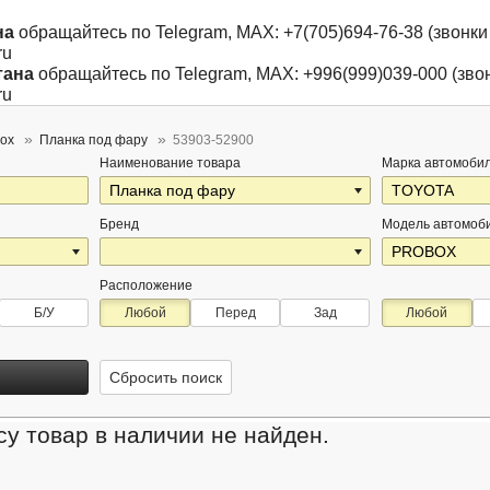
на
обращайтесь по Telegram, MAX: +7(705)694-76-38 (звонки 
ru
тана
обращайтесь по Telegram, MAX: +996(999)039-000 (звон
ru
box
Планка под фару
53903-52900
Наименование товара
Марка автомоби
Бренд
Модель автомоб
Расположение
Б/У
Любой
Перед
Зад
Любой
Сбросить поиск
у товар в наличии не найден.