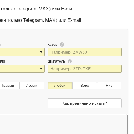
только Telegram, MAX) или E-mail:
ки только Telegram, MAX) или E-mail:
ля
Кузов
иля
Двигатель
Правый
Левый
Любой
Верх
Низ
Как правильно искать?