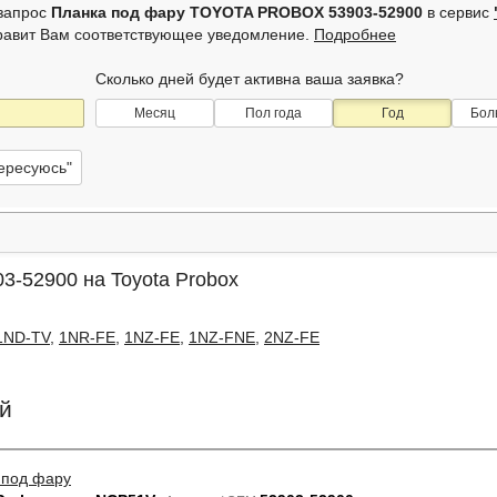
 запрос
Планка под фару TOYOTA PROBOX 53903-52900
в сервис
равит Вам соответствующее уведомление.
Подробнее
Сколько дней будет активна ваша заявка?
Месяц
Пол года
Год
Бол
тересуюсь"
3-52900 на Toyota Probox
1ND-TV
,
1NR-FE
,
1NZ-FE
,
1NZ-FNE
,
2NZ-FE
й
 под фару