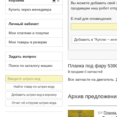
Корзина
0
Вы можете добавить свой
продавцам наш робот отп
Купить через менеджера
E-mail для оповещения:
Личный кабинет
Мои платежи и покупки
Добавить в "Куплю ~ ин
Мои товары в резерве
Задать вопрос
Планка под фару 5390
Поиск по каталогу машин
В продаже 0 запчастей
Штрих-
Все запчасти на двигатель:
код
Найти товар по штрих-коду
Добавить штрих-код в корзину
Архив предложени
Отчет об отгрузке штрих-кода
Планка
Б/У