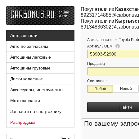
Покупатели из
Казахста
89231714885@carbonus.
Покупатели из
Кыргызс
89134836302@carbonus.
Автозапчасти
Автозапчасти
Toyota Pro
Авто по запчастям
Артикул / OEM
Автошины легковые
Продавец
Автошины грузовые
Диски колесные
Состояние
Любой
Новый
Аксессуары, инструменты
Мото запчасти
Найти
Запчасти на спецтехнику
Распродажа!
По вашему запрос