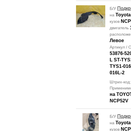
Подкр
Б/У
Toyota
на
NCP
кузов
двигатель
располож
Левое
Артикул /
53876-52
L ST-TYS
TYS1-016
016L-2
Штрих-код
Применим
на TOYO
NCP52V
Подкр
Б/У
Toyota
на
NCP
кузов