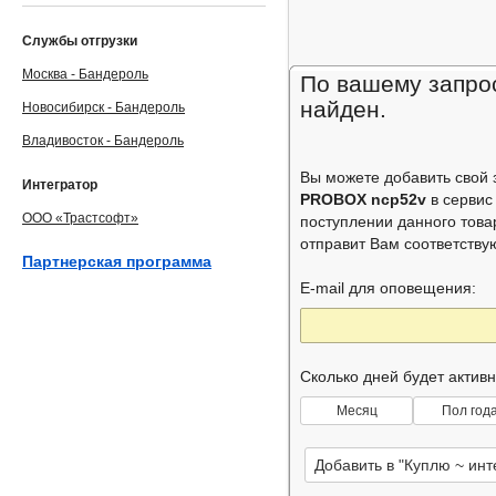
Службы отгрузки
Москва - Бандероль
По вашему запрос
найден.
Новосибирск - Бандероль
Владивосток - Бандероль
Вы можете добавить свой
Интегратор
PROBOX ncp52v
в серви
ООО «Трастсофт»
поступлении данного това
отправит Вам соответств
Партнерская программа
E-mail для оповещения:
Сколько дней будет актив
Месяц
Пол год
Добавить в "Куплю ~ ин