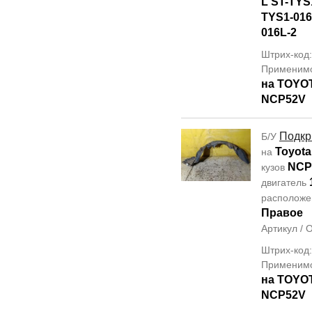
L ST-TYS
TYS1-016
016L-2
Штрих-код
Применим
на TOYO
NCP52V
Подкр
Б/У
Toyota
на
NCP
кузов
двигатель
располож
Правое
Артикул /
Штрих-код
Применим
на TOYO
NCP52V