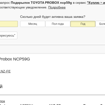
 запрос
Подкрылок TOYOTA PROBOX ncp59g
в сервис
"Куплю ~ 
соответствующее уведомление.
Подробнее
Сколько дней будет активна ваша заявка?
Месяц
Пол года
Год
Бол
тересуюсь"
 Probox NCP59G
1NZ-FE
й
лок