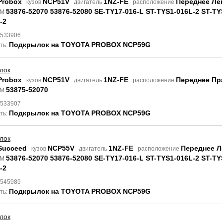
Probox
NCP51V
1NZ-FE
Переднее Ле
кузов
двигатель
расположение
53876-52070 53876-52080 SE-TY17-016-L ST-TYS1-016L-2 ST-TY
EM
-2
8533906
Подкрылок на TOYOTA PROBOX NCP59G
ть:
лок
Probox
NCP51V
1NZ-FE
Переднее Пр
кузов
двигатель
расположение
53875-52070
EM
8533907
Подкрылок на TOYOTA PROBOX NCP59G
ть:
лок
Succeed
NCP55V
1NZ-FE
Переднее Л
кузов
двигатель
расположение
53876-52070 53876-52080 SE-TY17-016-L ST-TYS1-016L-2 ST-TY
EM
-2
9545989
Подкрылок на TOYOTA PROBOX NCP59G
ть:
лок