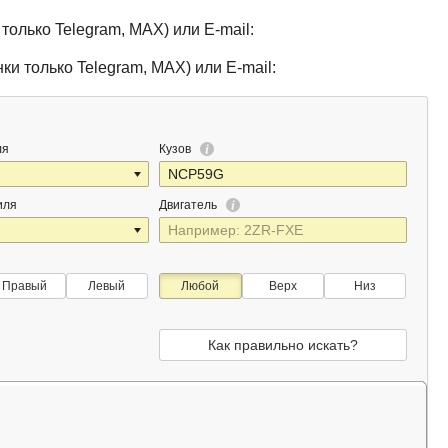
только Telegram, MAX) или E-mail:
ки только Telegram, MAX) или E-mail:
ля
Кузов
иля
Двигатель
Правый
Левый
Любой
Верх
Низ
Как правильно искать?