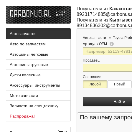
Покупатели из
Казахста
89231714885@carbonus.
Покупатели из
Кыргызс
89134836302@carbonus.
Автозапчасти
Автозапчасти
Toyota Pro
Авто по запчастям
Артикул / OEM
Автошины легковые
Продавец
Автошины грузовые
Диски колесные
Состояние
Любой
Новый
Аксессуары, инструменты
Мото запчасти
Найти
Запчасти на спецтехнику
Распродажа!
По вашему запрос