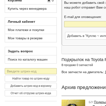
Корзина
0
Вы можете добавить свой
наш робот отправит Вам 
Купить через менеджера
E-mail для оповещения:
Личный кабинет
Мои платежи и покупки
Добавить в "Куплю ~ ин
Мои товары в резерве
Задать вопрос
Подкрылок на Toyota
Поиск по каталогу машин
В продаже 0 запчастей
Штрих-
Все запчасти на двигатель:
код
Найти товар по штрих-коду
Добавить штрих-код в корзину
Архив предложени
Отчет об отгрузке штрих-кода
Подкры
Б/У