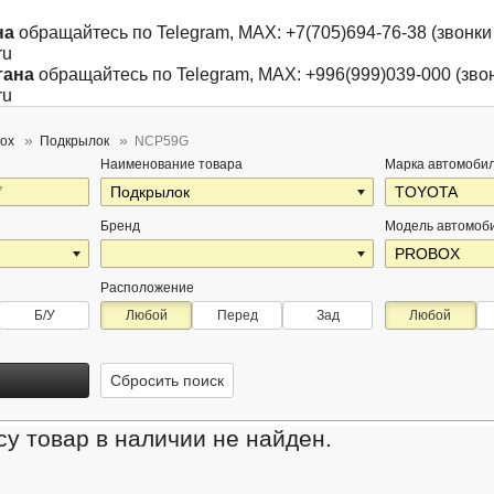
на
обращайтесь по Telegram, MAX: +7(705)694-76-38 (звонки 
ru
тана
обращайтесь по Telegram, MAX: +996(999)039-000 (звон
ru
box
Подкрылок
NCP59G
Наименование товара
Марка автомоби
Бренд
Модель автомоб
Расположение
Б/У
Любой
Перед
Зад
Любой
Сбросить поиск
у товар в наличии не найден.