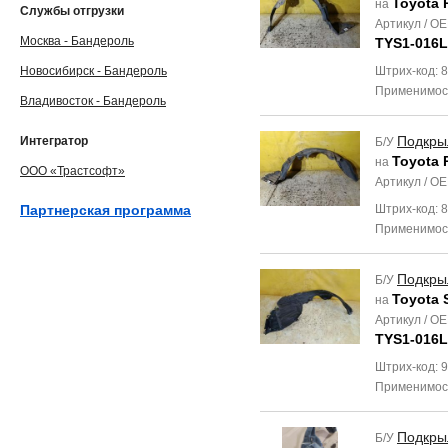
Toyota 
на
Службы отгрузки
Артикул / O
Москва - Бандероль
TYS1-016L
Новосибирск - Бандероль
Штрих-код: 
Применимос
Владивосток - Бандероль
Подкры
Интегратор
Б/У
Toyota 
на
ООО «Трастсофт»
Артикул / O
Партнерская программа
Штрих-код: 
Применимос
Подкры
Б/У
Toyota 
на
Артикул / O
TYS1-016L
Штрих-код: 
Применимос
Подкры
Б/У