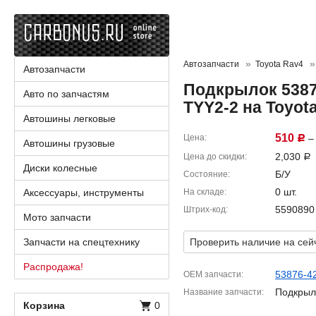
Автозапчасти
Toyota Rav4
Автозапчасти
Подкрылок 53876
Авто по запчастям
TYY2-2 на Toyo
Автошины легковые
510
Цена
– 
Р
Автошины грузовые
2,030
Цена до скидки
Р
Диски колесные
Б/У
Состояние
0 шт.
Аксессуары, инструменты
На складе
5590890
Штрих-код
Мото запчасти
Запчасти на спецтехнику
Проверить наличие на сей
Распродажа!
53876-4
OEM запчасти
Подкрыл
Название запчасти
Корзина
0