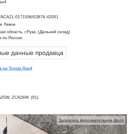
av4
/ACA21-0171596/53876-42051
е Левое
ая область, г.Руза, (Дальний склад)
 по России.
ные данные продавцa
 на Toyota Rav4
25W, ZCA26W. (81)
Запросить дополнительное фото