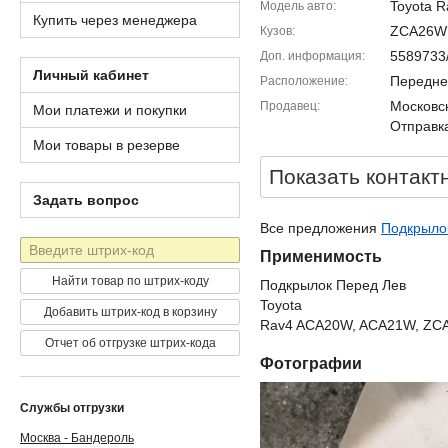
Toyota R
Модель авто
Купить через менеджера
ZCA26W
Кузов
5589733
Доп. информация
Личный кабинет
Передне
Расположение
Московск
Продавец
Мои платежи и покупки
Отправка
Мои товары в резерве
Показать контакт
Задать вопрос
Все предложения
Подкрылок
Штрих-
Применимость
код
Найти товар по штрих-коду
Подкрылок Перед Лев
Toyota
Добавить штрих-код в корзину
Rav4 ACA20W, ACA21W, ZCA
Отчет об отгрузке штрих-кода
Фотографии
Службы отгрузки
Москва - Бандероль