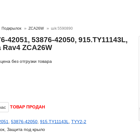
Подкрылок
ZCA26W
ш/к 5590890
-42051, 53876-42050, 915.TY11143L,
ta Rav4 ZCA26W
цена без отгрузки товара
ТОВАР ПРОДАН
час
2051
,
53876-42050
,
915.TY11143L
,
TYY2-2
ок, Защита под крыло