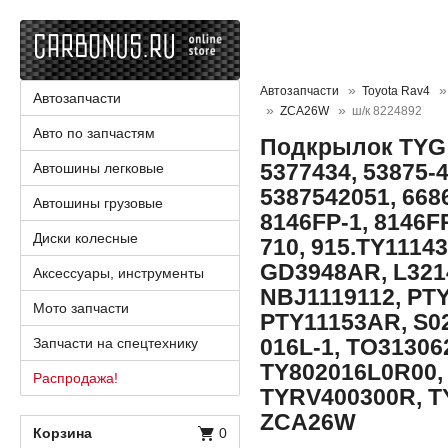
Автозапчасти
Toyota Rav4
Автозапчасти
ZCA26W
ш/к 8224892
Авто по запчастям
Подкрылок TYG 
5377434, 53875-4
Автошины легковые
5387542051, 6686
Автошины грузовые
8146FP-1, 8146FP
Диски колесные
710, 915.TY11143
GD3948AR, L321
Аксессуары, инструменты
NBJ1119112, PT
Мото запчасти
PTY11153AR, S02
016L-1, TO31306
Запчасти на спецтехнику
TY802016L0R00,
Распродажа!
TYRV400300R, TY
ZCA26W
Корзина
0