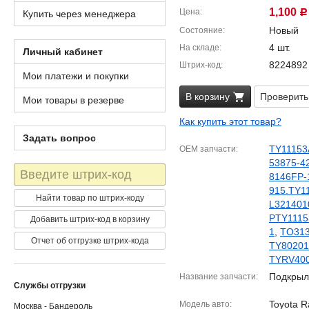
1,100
Цена
Купить через менеджера
Р
Новый
Состояние
4 шт.
На складе
Личный кабинет
8224892
Штрих-код
Мои платежи и покупки
В корзину
Проверить
Мои товары в резерве
Как купить этот товар?
Задать вопрос
TY1115
OEM запчасти
53875-4
Штрих-
8146FP-
код
915.TY1
Найти товар по штрих-коду
L321401
PTY111
Добавить штрих-код в корзину
1
,
TO31
Отчет об отгрузке штрих-кода
TY8020
TYRV40
Подкрыл
Название запчасти
Службы отгрузки
Toyota R
Модель авто
Москва - Бандероль