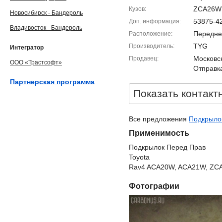
ZCA26W
Кузов
Новосибирск - Бандероль
53875-4
Доп. информация
Владивосток - Бандероль
Передне
Расположение
TYG
Производитель
Интегратор
Московск
Продавец
ООО «Трастсофт»
Отправка
Партнерская программа
Показать контакт
Все предложения
Подкрылок
Применимость
Подкрылок Перед Прав
Toyota
Rav4 ACA20W, ACA21W, ZCA
Фотографии