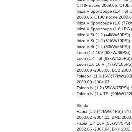
CTHF после 2009.06, CTJB 
Ibiza V Sportcoupe (1.4 TS
2009.06, CTJC после 2009.0
Ibiza V Sportcoupe (1.6 (77
Ibiza V Sportcoupe (1.6 LP
Ibiza V St (1.2 (44kW/60PS)
Ibiza V St (1.2 (51kW/70PS)
Ibiza V St (1.4 (63kW/85PS)
Leon (1.4 16V (63kW/86PS)
Leon (1.4 TSI (92kW/125PS)
Leon (1.6 16 V (77kW/105PS
2000.09~2006.06, BCB 2000
Toledo II (1.6 16V (77kW/1
2000.09~2004.07
Toledo Iv (1.2 (55kW/75PS)
Toledo Iv (1.4 TSI (90kW/1
Skoda
Fabia (1.2 (47kW/64PS)) 6Y
2003.02~2004.11, BME 2003
Fabia (1.4 16V (55kW/75PS) 
2002.05~2007.04, BKY 2002.