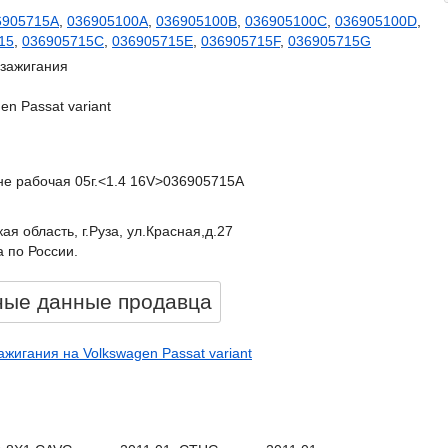
6905715A
,
036905100A
,
036905100B
,
036905100C
,
036905100D
,
15
,
036905715C
,
036905715E
,
036905715F
,
036905715G
 зажигания
en Passat variant
, не рабочая 05г.<1.4 16V>036905715A
ая область, г.Руза, ул.Красная,д.27
 по России.
ные данные продавцa
ажигания на Volkswagen Passat variant