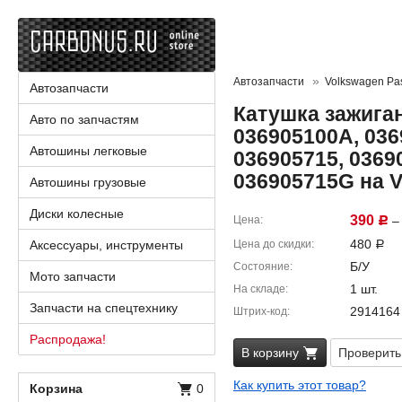
Автозапчасти
Volkswagen Pas
Автозапчасти
Катушка зажига
Авто по запчастям
036905100A, 036
Автошины легковые
036905715, 0369
036905715G на V
Автошины грузовые
Диски колесные
390
Цена
– 
Р
480
Аксессуары, инструменты
Цена до скидки
Р
Б/У
Состояние
Мото запчасти
1 шт.
На складе
Запчасти на спецтехнику
2914164
Штрих-код
Распродажа!
В корзину
Проверить
Как купить этот товар?
Корзина
0