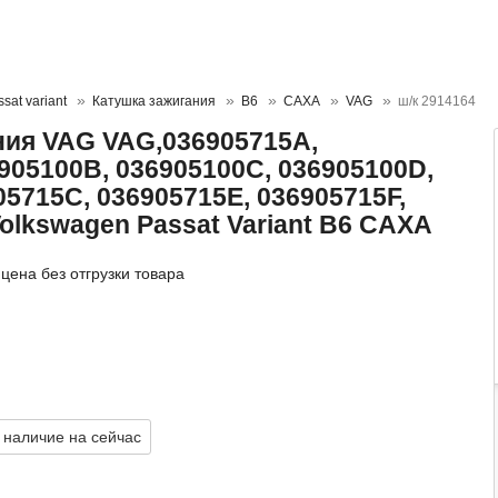
sat variant
Катушка зажигания
B6
CAXA
VAG
ш/к 2914164
ния VAG VAG,036905715A,
905100B, 036905100C, 036905100D,
05715C, 036905715E, 036905715F,
olkswagen Passat Variant B6 CAXA
цена без отгрузки товара
 наличие на сейчас