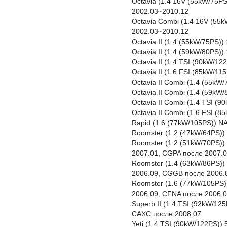
Octavia (1.4 16V (55kW/75P
2002.03~2010.12
Octavia Combi (1.4 16V (55
2002.03~2010.12
Octavia II (1.4 (55kW/75PS)
Octavia II (1.4 (59kW/80PS
Octavia II (1.4 TSI (90kW/1
Octavia II (1.6 FSI (85kW/1
Octavia II Combi (1.4 (55kW
Octavia II Combi (1.4 (59k
Octavia II Combi (1.4 TSI (
Octavia II Combi (1.6 FSI (
Rapid (1.6 (77kW/105PS)) N
Roomster (1.2 (47kW/64PS))
Roomster (1.2 (51kW/70PS))
2007.01, CGPA после 2007.
Roomster (1.4 (63kW/86PS)
2006.09, CGGB после 2006.
Roomster (1.6 (77kW/105PS)
2006.09, CFNA после 2006.
Superb II (1.4 TSI (92kW/1
CAXC после 2008.07
Yeti (1.4 TSI (90kW/122PS))