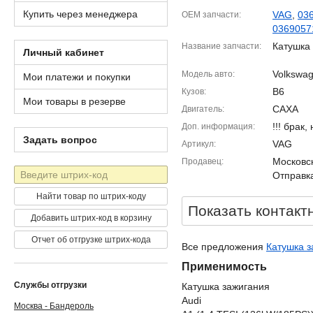
Купить через менеджера
VAG
,
03
OEM запчасти
0369057
Катушка
Название запчасти
Личный кабинет
Volkswag
Модель авто
Мои платежи и покупки
B6
Кузов
Мои товары в резерве
CAXA
Двигатель
!!! брак
Доп. информация
Задать вопрос
VAG
Артикул
Московск
Продавец
Штрих-
Отправка
код
Найти товар по штрих-коду
Показать контакт
Добавить штрих-код в корзину
Отчет об отгрузке штрих-кода
Все предложения
Катушка з
Применимость
Службы отгрузки
Катушка зажигания
Audi
Москва - Бандероль