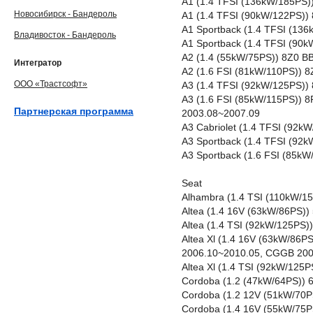
A1 (1.4 TFSI (136kW/185PS)
Новосибирск - Бандероль
A1 (1.4 TFSI (90kW/122PS))
A1 Sportback (1.4 TFSI (13
Владивосток - Бандероль
A1 Sportback (1.4 TFSI (90
A2 (1.4 (55kW/75PS)) 8Z0 B
Интегратор
A2 (1.6 FSI (81kW/110PS)) 
ООО «Трастсофт»
A3 (1.4 TFSI (92kW/125PS)
A3 (1.6 FSI (85kW/115PS)) 
Партнерская программа
2003.08~2007.09
A3 Cabriolet (1.4 TFSI (92
A3 Sportback (1.4 TFSI (92
A3 Sportback (1.6 FSI (85k
Seat
Alhambra (1.4 TSI (110kW/1
Altea (1.4 16V (63kW/86PS
Altea (1.4 TSI (92kW/125PS
Altea Xl (1.4 16V (63kW/86
2006.10~2010.05, CGGB 200
Altea Xl (1.4 TSI (92kW/12
Cordoba (1.2 (47kW/64PS))
Cordoba (1.2 12V (51kW/70P
Cordoba (1.4 16V (55kW/75P