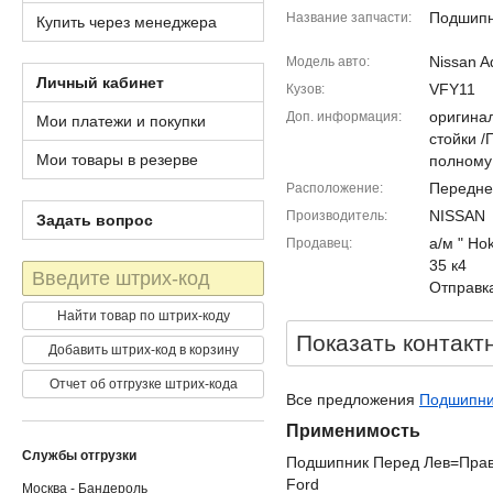
Подшип
Название запчасти
Купить через менеджера
Nissan A
Модель авто
Личный кабинет
VFY11
Кузов
оригина
Доп. информация
Мои платежи и покупки
стойки 
Мои товары в резерве
полному
Передне
Расположение
NISSAN
Производитель
Задать вопрос
а/м " Ho
Продавец
35 к4
Штрих-
Отправка
код
Найти товар по штрих-коду
Показать контакт
Добавить штрих-код в корзину
Отчет об отгрузке штрих-кода
Все предложения
Подшипник
Применимость
Службы отгрузки
Подшипник Перед Лев=Прав 
Ford
Москва - Бандероль