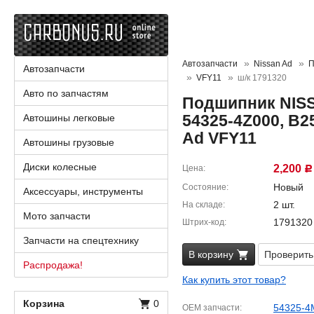
Автозапчасти
Nissan Ad
П
Автозапчасти
VFY11
ш/к 1791320
Авто по запчастям
Подшипник NISS
54325-4Z000, B2
Автошины легковые
Ad VFY11
Автошины грузовые
Диски колесные
2,200
Цена
Р
Новый
Состояние
Аксессуары, инструменты
2 шт.
На складе
Мото запчасти
1791320
Штрих-код
Запчасти на спецтехнику
В корзину
Проверить
Распродажа!
Как купить этот товар?
Корзина
0
54325-4
OEM запчасти