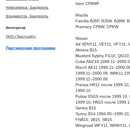
Ixion CP8WF
Новосибирск - Бандероль
Mazda
Владивосток - Бандероль
Familia BJ5P, BJ5W, BJ8W, 
Premacy CP8W, CPEW
Интегратор
ООО «Трастсофт»
Nissan
Ad VENY11, VEY11, VFY11, 
Партнерская программа
Almera B15
Bluebird Sylphy FG10, QG1
Cube ANZ10 1999.11~2000.0
March AK11 1999.11~2000.08
1999.11~2000.08, WAK11 19
1999.11~2000.08
Presea HR11 после 1999.10,
1999.10
Pulsar EN15 после 1999.10,
1999.10, HN15 после 1999.1
Sentra B15
Sunny B14 1994.05~1995.01,
FNB15, JB15, SB15
Wingroad WFY11, WHNY11,