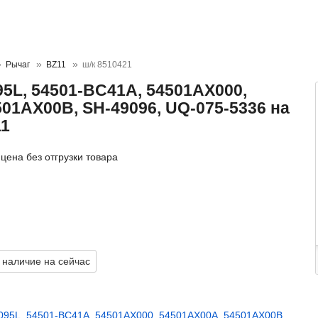
Рычаг
BZ11
ш/к 8510421
5L, 54501-BC41A, 54501AX000,
01AX00B, SH-49096, UQ-075-5336 на
11
цена без отгрузки товара
 наличие на сейчас
095L
,
54501-BC41A
,
54501AX000
,
54501AX00A
,
54501AX00B
,