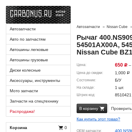
Автозапчасти
Nissan Cube
Автозапчасти
Рычаг 400.NS909
Авто по запчастям
54501AX00A, 545
Автошины легковые
Nissan Cube BZ
Автошины грузовые
650
Цена
– 
Р
Диски колесные
1,000
Цена до скидки
Р
Б/У
Аксессуары, инструменты
Состояние
1 шт.
На складе
Мото запчасти
8510421
Штрих-код
Запчасти на спецтехнику
В корзину
Проверить
Распродажа!
Как купить этот товар?
Корзина
0
400.NS9
OEM запчасти