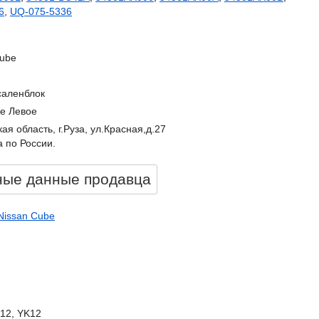
6
,
UQ-075-5336
Cube
саленблок
е Левое
ая область, г.Руза, ул.Красная,д.27
 по России.
ные данные продавцa
Nissan Cube
K12, YK12