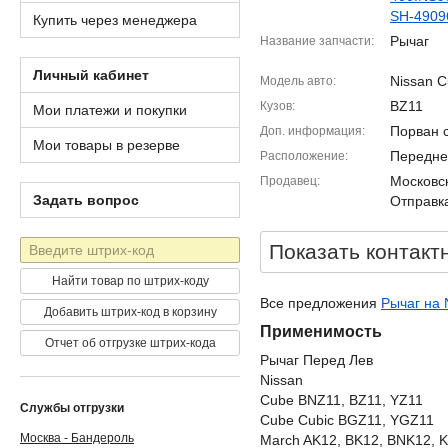
SH-4909
Купить через менеджера
Рычаг
Название запчасти
Личный кабинет
Nissan 
Модель авто
BZ11
Кузов
Мои платежи и покупки
Порван 
Доп. информация
Мои товары в резерве
Передне
Расположение
Московск
Продавец
Задать вопрос
Отправка
Штрих-
Показать контакт
код
Найти товар по штрих-коду
Все предложения
Рычаг на 
Добавить штрих-код в корзину
Применимость
Отчет об отгрузке штрих-кода
Рычаг Перед Лев
Nissan
Cube BNZ11, BZ11, YZ11
Службы отгрузки
Cube Cubic BGZ11, YGZ11
Москва - Бандероль
March AK12, BK12, BNK12, 