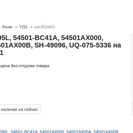
Рычаг
YZ11
ш/к 8510421
5L, 54501-BC41A, 54501AX000,
01AX00B, SH-49096, UQ-075-5336 на
1
цена без отгрузки товара
 наличие на сейчас
095L
,
54501-BC41A
,
54501AX000
,
54501AX00A
,
54501AX00B
,