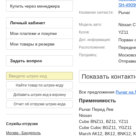
SH-4909
Купить через менеджера
Рычаг
Название запчасти
Личный кабинет
Nissan 
Модель авто
YZ11
Кузов
Мои платежи и покупки
Порван 
Доп. информация
Мои товары в резерве
Передне
Расположение
Московск
Продавец
Задать вопрос
Отправка
Штрих-
Показать контакт
код
Найти товар по штрих-коду
Все предложения
Рычаг на 
Добавить штрих-код в корзину
Применимость
Отчет об отгрузке штрих-кода
Рычаг Перед Лев
Nissan
Cube BNZ11, BZ11, YZ11
Службы отгрузки
Cube Cubic BGZ11, YGZ11
Москва - Бандероль
March AK12, BK12, BNK12, 