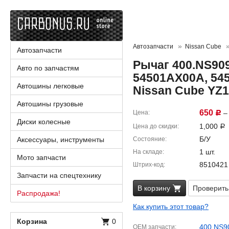
Автозапчасти
Nissan Cube
Автозапчасти
Рычаг 400.NS909
Авто по запчастям
54501AX00A, 545
Автошины легковые
Nissan Cube YZ1
Автошины грузовые
650
Цена
– 
Р
Диски колесные
1,000
Цена до скидки
Р
Б/У
Аксессуары, инструменты
Состояние
1 шт.
На складе
Мото запчасти
8510421
Штрих-код
Запчасти на спецтехнику
В корзину
Проверить
Распродажа!
Как купить этот товар?
Корзина
0
400.NS9
OEM запчасти