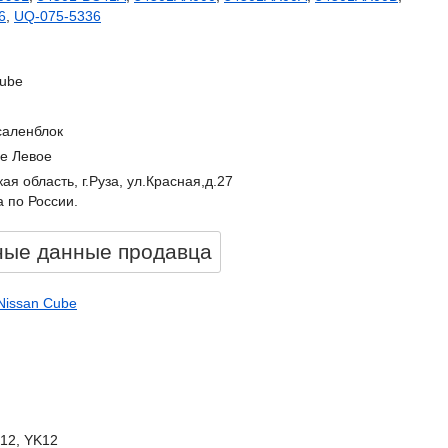
6
,
UQ-075-5336
Cube
саленблок
е Левое
ая область, г.Руза, ул.Красная,д.27
 по России.
ные данные продавцa
Nissan Cube
K12, YK12