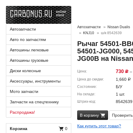
Автозапчасти
Nissan Dualis
Автозапчасти
KNJ10
ш/к 8542639
Авто по запчастям
Рычаг 54501-BB0
54501-JG000, 54
Автошины легковые
JG00B на Nissan
Автошины грузовые
Диски колесные
730
Цена
– 
Р
1,660
Цена до скидки
Р
Аксессуары, инструменты
Б/У
Состояние
Мото запчасти
1 шт.
На складе
8542639
Запчасти на спецтехнику
Штрих-код
Распродажа!
В корзину
Проверить
Как купить этот товар?
Корзина
0