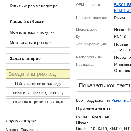
54501-B
OEM запчасти
Купить через менеджера
54501-J
Рычаг
Название запчасти
Личный кабинет
Nissan D
Модель авто
Мои платежи и покупки
KNJ10
Кузов
Мои товары в резерве
Порван 
Доп. информация
, 559671
Передне
Расположение
Задать вопрос
Московск
Продавец
Отправка
Штрих-
код
Найти товар по штрих-коду
Показать контакт
Добавить штрих-код в корзину
Все предложения
Рычаг на 
Отчет об отгрузке штрих-кода
Применимость
Рычаг Перед Лев
Службы отгрузки
Nissan
Dualis J10, KJ10, KNJ10, NJ
Москва - Бандероль