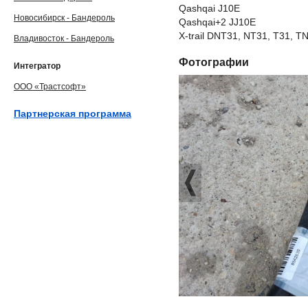
Qashqai J10E
Новосибирск - Бандероль
Qashqai+2 JJ10E
X-trail DNT31, NT31, T31, T
Владивосток - Бандероль
Фотографии
Интегратор
ООО «Трастсофт»
Партнерская программа