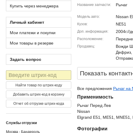
Рычаг
Название запчасти
Купить через менеджера
Nissan E
Модель авто
Личный кабинет
NE51
Кузов
2004г.//
Доп. информация
Мои платежи и покупки
Передне
Расположение
Мои товары в резерве
Вожди Шм
Продавец
Дефриз,
Отправка
Задать вопрос
Показать контакт
Штрих-
код
Найти товар по штрих-коду
Все предложения
Рычаг на 
Добавить штрих-код в корзину
Применимость
Отчет об отгрузке штрих-кода
Рычаг Перед Лев
Nissan
Elgrand E51, ME51, MNE51, 
Службы отгрузки
Фотографии
Москва - Бандероль