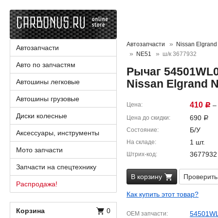
Автозапчасти
Nissan Elgrand
Автозапчасти
NE51
ш/к 3677932
Авто по запчастям
Рычаг 54501WL0
Nissan Elgrand 
Автошины легковые
Автошины грузовые
410
Цена
– 
Р
Диски колесные
690
Цена до скидки
Р
Б/У
Состояние
Аксессуары, инструменты
1 шт.
На складе
Мото запчасти
3677932
Штрих-код
Запчасти на спецтехнику
В корзину
Проверить
Распродажа!
Как купить этот товар?
Корзина
0
54501W
OEM запчасти