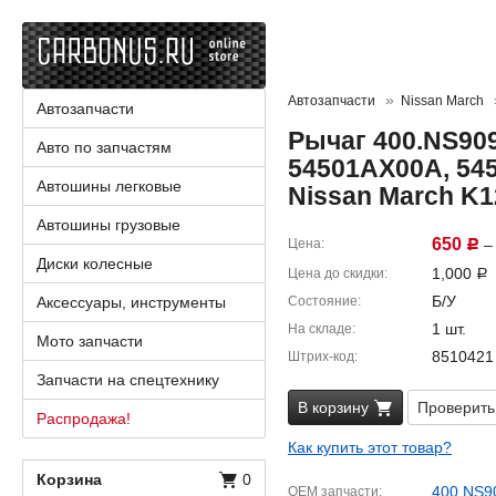
Автозапчасти
Nissan March
Автозапчасти
Рычаг 400.NS909
Авто по запчастям
54501AX00A, 545
Автошины легковые
Nissan March K1
Автошины грузовые
650
Цена
– 
Р
Диски колесные
1,000
Цена до скидки
Р
Б/У
Аксессуары, инструменты
Состояние
1 шт.
На складе
Мото запчасти
8510421
Штрих-код
Запчасти на спецтехнику
В корзину
Проверить
Распродажа!
Как купить этот товар?
Корзина
0
400.NS9
OEM запчасти