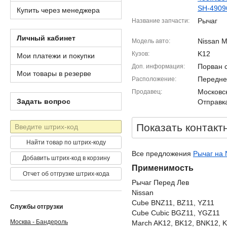
SH-4909
Купить через менеджера
Рычаг
Название запчасти
Личный кабинет
Nissan M
Модель авто
K12
Кузов
Мои платежи и покупки
Порван 
Доп. информация
Мои товары в резерве
Передне
Расположение
Московск
Продавец
Задать вопрос
Отправка
Штрих-
Показать контакт
код
Найти товар по штрих-коду
Все предложения
Рычаг на 
Добавить штрих-код в корзину
Применимость
Отчет об отгрузке штрих-кода
Рычаг Перед Лев
Nissan
Cube BNZ11, BZ11, YZ11
Службы отгрузки
Cube Cubic BGZ11, YGZ11
Москва - Бандероль
March AK12, BK12, BNK12, 