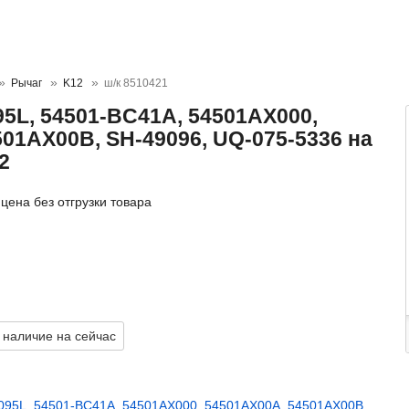
Рычаг
K12
ш/к 8510421
5L, 54501-BC41A, 54501AX000,
01AX00B, SH-49096, UQ-075-5336 на
2
цена без отгрузки товара
 наличие на сейчас
095L
,
54501-BC41A
,
54501AX000
,
54501AX00A
,
54501AX00B
,