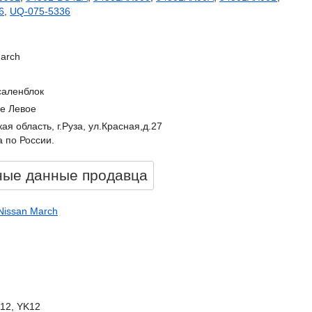
6
,
UQ-075-5336
arch
саленблок
е Левое
ая область, г.Руза, ул.Красная,д.27
 по России.
ные данные продавцa
Nissan March
K12, YK12