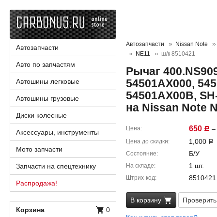
Автозапчасти
Nissan Note
Автозапчасти
NE11
ш/к 8510421
Авто по запчастям
Рычаг 400.NS909
54501AX000, 54
Автошины легковые
54501AX00B, SH-
Автошины грузовые
на Nissan Note 
Диски колесные
650
Цена
– 
Р
Аксессуары, инструменты
1,000
Цена до скидки
Р
Мото запчасти
Б/У
Состояние
1 шт.
Запчасти на спецтехнику
На складе
8510421
Штрих-код
Распродажа!
В корзину
Проверить
Корзина
0