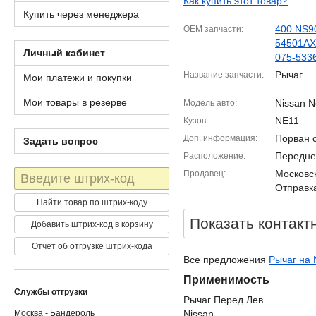
Как купить этот товар?
Купить через менеджера
400.NS9
OEM запчасти
54501A
Личный кабинет
075-533
Рычаг
Название запчасти
Мои платежи и покупки
Мои товары в резерве
Nissan N
Модель авто
NE11
Кузов
Порван 
Доп. информация
Задать вопрос
Передне
Расположение
Штрих-
Московск
Продавец
код
Отправка
Найти товар по штрих-коду
Показать контакт
Добавить штрих-код в корзину
Отчет об отгрузке штрих-кода
Все предложения
Рычаг на 
Применимость
Службы отгрузки
Рычаг Перед Лев
Москва - Бандероль
Nissan