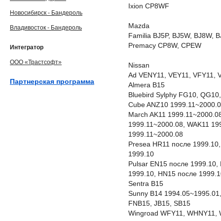
Ixion CP8WF
Новосибирск - Бандероль
Mazda
Владивосток - Бандероль
Familia BJ5P, BJ5W, BJ8W, 
Premacy CP8W, CPEW
Интегратор
ООО «Трастсофт»
Nissan
Ad VENY11, VEY11, VFY11, 
Партнерская программа
Almera B15
Bluebird Sylphy FG10, QG1
Cube ANZ10 1999.11~2000.0
March AK11 1999.11~2000.08
1999.11~2000.08, WAK11 19
1999.11~2000.08
Presea HR11 после 1999.10,
1999.10
Pulsar EN15 после 1999.10,
1999.10, HN15 после 1999.1
Sentra B15
Sunny B14 1994.05~1995.01,
FNB15, JB15, SB15
Wingroad WFY11, WHNY11,