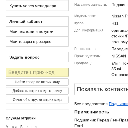
Подшип
Название запчасти
Купить через менеджера
Nissan P
Модель авто
Личный кабинет
R11
Кузов
оригина
Доп. информация
Мои платежи и покупки
стойки 
Мои товары в резерве
полному
Передне
Расположение
NISSAN
Производитель
Задать вопрос
а/м " Ho
Продавец
35 к4
Штрих-
Отправка
код
Найти товар по штрих-коду
Показать контакт
Добавить штрих-код в корзину
Отчет об отгрузке штрих-кода
Все предложения
Подшипник
Применимость
Службы отгрузки
Подшипник Перед Лев=Прав 
Ford
Москва - Бандероль