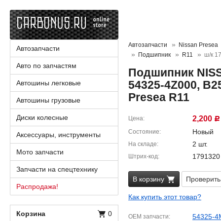
Автозапчасти
Nissan Presea
Автозапчасти
Подшипник
R11
ш/к 1
Авто по запчастям
Подшипник NISS
54325-4Z000, B2
Автошины легковые
Presea R11
Автошины грузовые
Диски колесные
2,200
Цена
Р
Новый
Состояние
Аксессуары, инструменты
2 шт.
На складе
Мото запчасти
1791320
Штрих-код
Запчасти на спецтехнику
В корзину
Проверить
Распродажа!
Как купить этот товар?
Корзина
0
54325-4
OEM запчасти