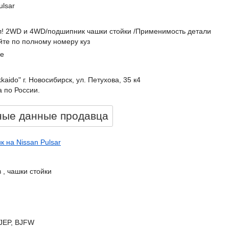
ulsar
л! 2WD и 4WD/подшипник чашки стойки /Применимость детали
йте по полному номеру куз
е
kkaido" г. Новосибирск, ул. Петухова, 35 к4
 по России.
ные данные продавцa
 на Nissan Pulsar
, чашки стойки
BJEP, BJFW