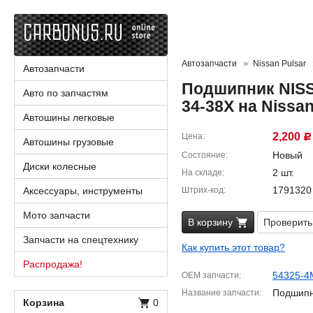
Автозапчасти
Nissan Pulsar
Автозапчасти
Подшипник NISS
Авто по запчастям
34-38X на Nissa
Автошины легковые
2,200
Цена
Р
Автошины грузовые
Новый
Состояние
Диски колесные
2 шт.
На складе
1791320
Аксессуары, инструменты
Штрих-код
Мото запчасти
В корзину
Проверить
Запчасти на спецтехнику
Как купить этот товар?
Распродажа!
54325-4
OEM запчасти
Подшип
Название запчасти
Корзина
0