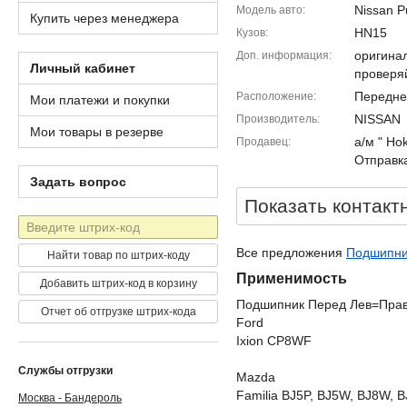
Nissan P
Модель авто
Купить через менеджера
HN15
Кузов
оригина
Доп. информация
Личный кабинет
проверя
Передне
Расположение
Мои платежи и покупки
NISSAN
Производитель
Мои товары в резерве
а/м " Ho
Продавец
Отправка
Задать вопрос
Показать контакт
Штрих-
код
Все предложения
Подшипник
Найти товар по штрих-коду
Применимость
Добавить штрих-код в корзину
Подшипник Перед Лев=Прав 
Отчет об отгрузке штрих-кода
Ford
Ixion CP8WF
Службы отгрузки
Mazda
Familia BJ5P, BJ5W, BJ8W, 
Москва - Бандероль