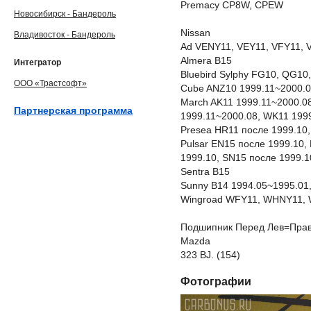
Premacy CP8W, CPEW
Новосибирск - Бандероль
Nissan
Владивосток - Бандероль
Ad VENY11, VEY11, VFY11, 
Almera B15
Интегратор
Bluebird Sylphy FG10, QG1
ООО «Трастсофт»
Cube ANZ10 1999.11~2000.0
March AK11 1999.11~2000.08
Партнерская программа
1999.11~2000.08, WK11 199
Presea HR11 после 1999.10,
Pulsar EN15 после 1999.10,
1999.10, SN15 после 1999.1
Sentra B15
Sunny B14 1994.05~1995.01,
Wingroad WFY11, WHNY11,
Подшипник Перед Лев=Прав 
Mazda
323 BJ. (154)
Фотографии