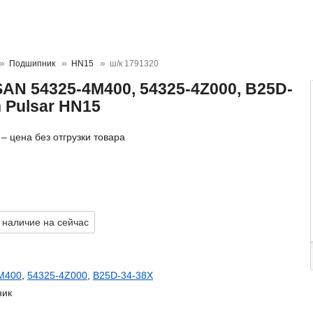
Подшипник
HN15
ш/к 1791320
AN 54325-4M400, 54325-4Z000, B25D-
n Pulsar HN15
– цена без отгрузки товара
 наличие на сейчас
M400
,
54325-4Z000
,
B25D-34-38X
ник