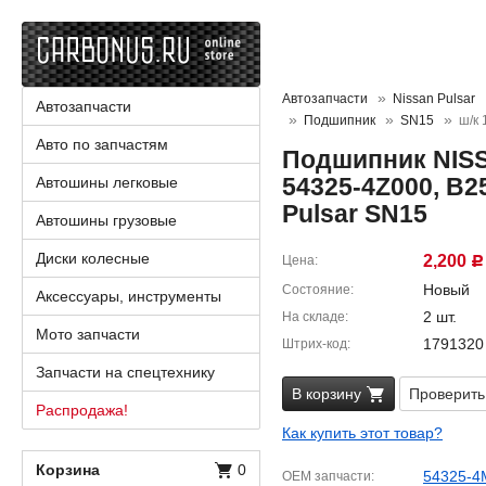
Автозапчасти
Nissan Pulsar
Автозапчасти
Подшипник
SN15
ш/к
Авто по запчастям
Подшипник NISS
54325-4Z000, B2
Автошины легковые
Pulsar SN15
Автошины грузовые
Диски колесные
2,200
Цена
Р
Новый
Состояние
Аксессуары, инструменты
2 шт.
На складе
Мото запчасти
1791320
Штрих-код
Запчасти на спецтехнику
В корзину
Проверить
Распродажа!
Как купить этот товар?
Корзина
0
54325-4
OEM запчасти