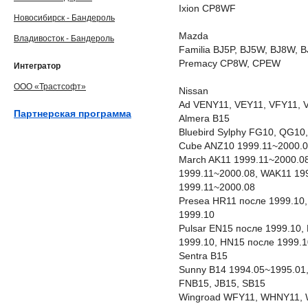
Ixion CP8WF
Новосибирск - Бандероль
Mazda
Владивосток - Бандероль
Familia BJ5P, BJ5W, BJ8W, 
Premacy CP8W, CPEW
Интегратор
ООО «Трастсофт»
Nissan
Ad VENY11, VEY11, VFY11, 
Партнерская программа
Almera B15
Bluebird Sylphy FG10, QG1
Cube ANZ10 1999.11~2000.0
March AK11 1999.11~2000.08
1999.11~2000.08, WAK11 19
1999.11~2000.08
Presea HR11 после 1999.10,
1999.10
Pulsar EN15 после 1999.10,
1999.10, HN15 после 1999.1
Sentra B15
Sunny B14 1994.05~1995.01,
FNB15, JB15, SB15
Wingroad WFY11, WHNY11,