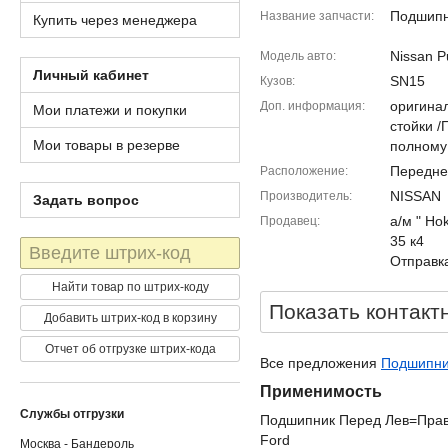
Подшип
Название запчасти
Купить через менеджера
Nissan P
Модель авто
Личный кабинет
SN15
Кузов
оригина
Доп. информация
Мои платежи и покупки
стойки 
Мои товары в резерве
полному
Передне
Расположение
NISSAN
Производитель
Задать вопрос
а/м " Ho
Продавец
35 к4
Штрих-
Отправка
код
Найти товар по штрих-коду
Показать контакт
Добавить штрих-код в корзину
Отчет об отгрузке штрих-кода
Все предложения
Подшипник
Применимость
Службы отгрузки
Подшипник Перед Лев=Прав 
Ford
Москва - Бандероль