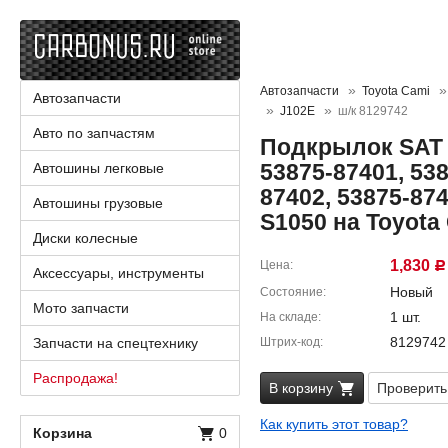
Автозапчасти
Toyota Cami
Автозапчасти
J102E
ш/к 8129742
Авто по запчастям
Подкрылок SAT 
53875-87401, 538
Автошины легковые
87402, 53875-874
Автошины грузовые
S1050 на Toyota
Диски колесные
1,830
Цена
Р
Аксессуары, инструменты
Новый
Состояние
Мото запчасти
1 шт.
На складе
8129742
Запчасти на спецтехнику
Штрих-код
Распродажа!
В корзину
Проверить
Как купить этот товар?
Корзина
0