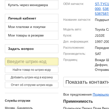
ST-TYC1
OEM запчасти
Купить через менеджера
000
,
538
5387587
Личный кабинет
Подкрыл
Название запчасти
Мои платежи и покупки
Toyota C
Модель авто
Мои товары в резерве
J102E
Кузов
1997-20
Доп. информация
Передне
Расположение
Задать вопрос
SAT
Производитель
Штрих-
Вожди Шм
Продавец
код
Дефриз,
Отправка
Найти товар по штрих-коду
Добавить штрих-код в корзину
Показать контакт
Отчет об отгрузке штрих-кода
Все предложения
Подкрылок
Службы отгрузки
Применимость
Москва - Бандероль
Подкрылок Перед Прав Вер