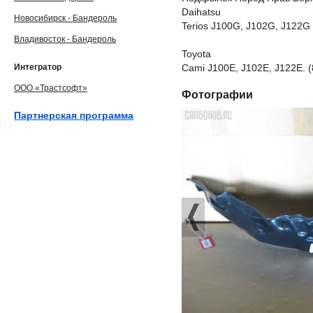
Daihatsu
Новосибирск - Бандероль
Terios J100G, J102G, J122G
Владивосток - Бандероль
Toyota
Интегратор
Cami J100E, J102E, J122E. (
ООО «Трастсофт»
Фотографии
Партнерская программа