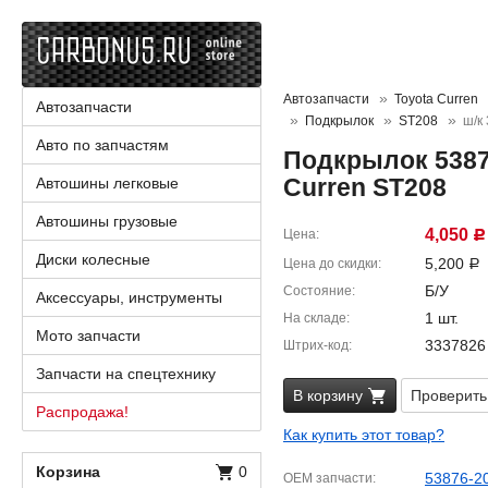
Автозапчасти
Toyota Curren
Автозапчасти
Подкрылок
ST208
ш/к
Авто по запчастям
Подкрылок 5387
Curren ST208
Автошины легковые
Автошины грузовые
4,050
Цена
Р
Диски колесные
5,200
Цена до скидки
Р
Б/У
Состояние
Аксессуары, инструменты
1 шт.
На складе
Мото запчасти
3337826
Штрих-код
Запчасти на спецтехнику
В корзину
Проверить
Распродажа!
Как купить этот товар?
Корзина
0
53876-2
OEM запчасти