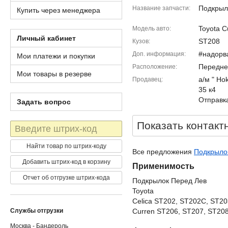
Подкрыл
Название запчасти
Купить через менеджера
Toyota C
Модель авто
Личный кабинет
ST208
Кузов
#надорв
Доп. информация
Мои платежи и покупки
Передне
Расположение
Мои товары в резерве
а/м " Ho
Продавец
35 к4
Отправка
Задать вопрос
Показать контакт
Штрих-
код
Найти товар по штрих-коду
Все предложения
Подкрылок
Добавить штрих-код в корзину
Применимость
Отчет об отгрузке штрих-кода
Подкрылок Перед Лев
Toyota
Celica ST202, ST202C, ST20
Службы отгрузки
Curren ST206, ST207, ST208
Москва - Бандероль