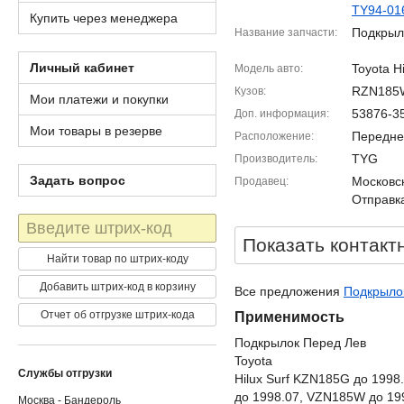
TY94-01
Купить через менеджера
Подкрыл
Название запчасти
Личный кабинет
Toyota Hi
Модель авто
RZN185
Кузов
Мои платежи и покупки
53876-3
Доп. информация
Мои товары в резерве
Передне
Расположение
TYG
Производитель
Задать вопрос
Московск
Продавец
Отправка
Штрих-
код
Показать контакт
Найти товар по штрих-коду
Добавить штрих-код в корзину
Все предложения
Подкрылок 
Отчет об отгрузке штрих-кода
Применимость
Подкрылок Перед Лев
Toyota
Службы отгрузки
Hilux Surf KZN185G до 199
до 1998.07, VZN185W до 199
Москва - Бандероль