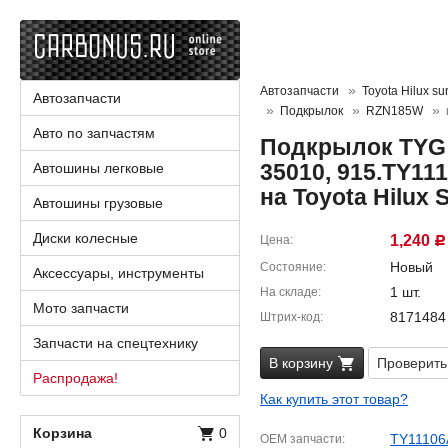
Автозапчасти
Toyota Hilux sur
Автозапчасти
Подкрылок
RZN185W
Авто по запчастям
Подкрылок TYG 
35010, 915.TY11
Автошины легковые
на Toyota Hilux
Автошины грузовые
Диски колесные
1,240
Цена
Р
Новый
Состояние
Аксессуары, инструменты
1 шт.
На складе
Мото запчасти
8171484
Штрих-код
Запчасти на спецтехнику
В корзину
Проверить
Распродажа!
Как купить этот товар?
Корзина
0
TY11106
OEM запчасти