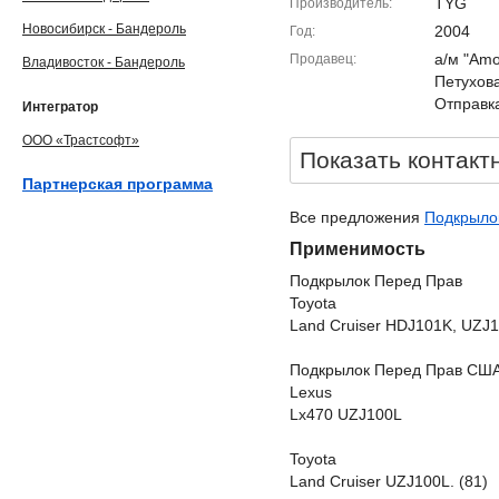
TYG
Производитель
Новосибирск - Бандероль
2004
Год
а/м "Amor
Продавец
Владивосток - Бандероль
Петухова
Отправка
Интегратор
ООО «Трастсофт»
Показать контакт
Партнерская программа
Все предложения
Подкрылок
Применимость
Подкрылок Перед Прав
Toyota
Land Cruiser HDJ101K, UZJ
Подкрылок Перед Прав СШ
Lexus
Lx470 UZJ100L
Toyota
Land Cruiser UZJ100L. (81)