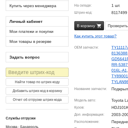
1 шт.
Купить через менеджера
На складе
8117499
Штрих-код
Личный кабинет
В корзину
Проверить
Мои платежи и покупки
Как купить этот товар?
Мои товары в резерве
TY11117
OEM запчасти
8136388
Задать вопрос
GD5641
RR-5387
Штрих-
016L-A1
код
TY8900
TYLAN9
Найти товар по штрих-коду
Подкрыл
Название запчасти
Добавить штрих-код в корзину
Отчет об отгрузке штрих-кода
Toyota L
Модель авто
HDJ101
Кузов
2003-20
Доп. информация
Службы отгрузки
Передне
Расположение
Москва - Бандероль