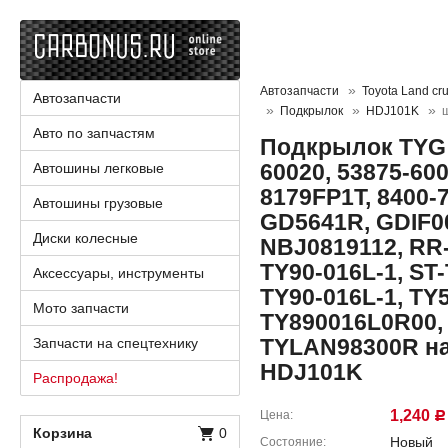
Автозапчасти
Toyota Land cru
Автозапчасти
Подкрылок
HDJ101K
Авто по запчастям
Подкрылок TYG 
60020, 53875-600
Автошины легковые
8179FP1T, 8400-
Автошины грузовые
GD5641R, GDIF00
Диски колесные
NBJ0819112, RR-
TY90-016L-1, ST
Аксессуары, инструменты
TY90-016L-1, TY
Мото запчасти
TY890016L0R00,
TYLAN98300R на 
Запчасти на спецтехнику
HDJ101K
Распродажа!
1,240
Цена
Р
Корзина
0
Новый
Состояние