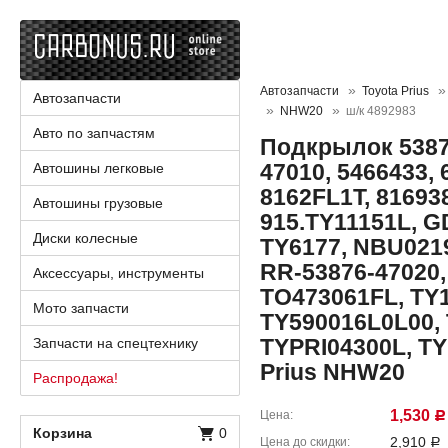
Автозапчасти
Toyota Prius
Автозапчасти
NHW20
ш/к 4892983
Авто по запчастям
Подкрылок 53876
47010, 5466433,
Автошины легковые
8162FL1T, 816938
Автошины грузовые
915.TY11151L, GD
Диски колесные
TY6177, NBU021
RR-53876-47020,
Аксессуары, инструменты
TO473061FL, TY1
Мото запчасти
TY590016L0L00, 
TYPRI04300L, TY
Запчасти на спецтехнику
Prius NHW20
Распродажа!
1,530
Цена
Р
Корзина
0
2,910
Цена до скидки
Р