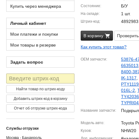
Б/У
Купить через менеджера
Состояние
1 шт.
На складе
4892983
Штрих-код
Личный кабинет
Мои платежи и покупки
В корзину
Проверить
Мои товары в резерве
Как купить этот товар?
53876-4
OEM запчасти
Задать вопрос
6635013
8400-38
Штрих-
IK-1317
,
код
PTY1119
Найти товар по штрих-коду
016L-2
,
TY42036
Добавить штрих-код в корзину
TYPRI04
Отчет об отгрузке штрих-кода
Подкрыл
Название запчасти
Toyota P
Модель авто
Службы отгрузки
NHW20
Кузов
Москва - Бандероль
#надорв
Доп. информация