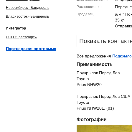
Передне
Расположение
Новосибирск - Бандероль
а/м " Ho
Продавец
Владивосток - Бандероль
35 к4
Отправка
Интегратор
ООО «Трастсофт»
Показать контакт
Партнерская программа
Все предложения
Подкрылок
Применимость
Подкрылок Перед Лев
Toyota
Prius NHW20
Подкрылок Перед Лев США
Toyota
Prius NHW20L. (81)
Фотографии