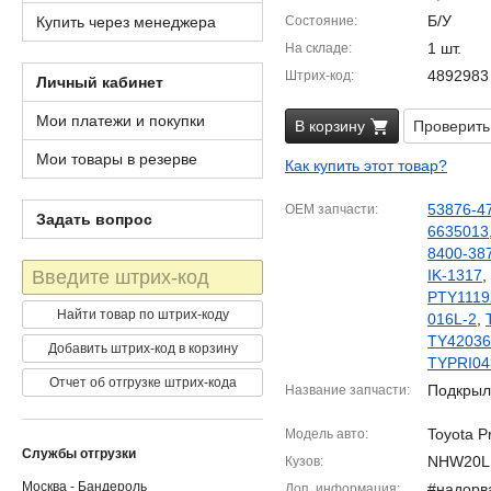
Б/У
Купить через менеджера
Состояние
1 шт.
На складе
4892983
Штрих-код
Личный кабинет
Мои платежи и покупки
В корзину
Проверить
Мои товары в резерве
Как купить этот товар?
53876-4
OEM запчасти
Задать вопрос
6635013
8400-38
Штрих-
IK-1317
,
код
PTY1119
Найти товар по штрих-коду
016L-2
,
TY42036
Добавить штрих-код в корзину
TYPRI04
Отчет об отгрузке штрих-кода
Подкрыл
Название запчасти
Toyota P
Модель авто
Службы отгрузки
NHW20L
Кузов
Москва - Бандероль
#надорв
Доп. информация