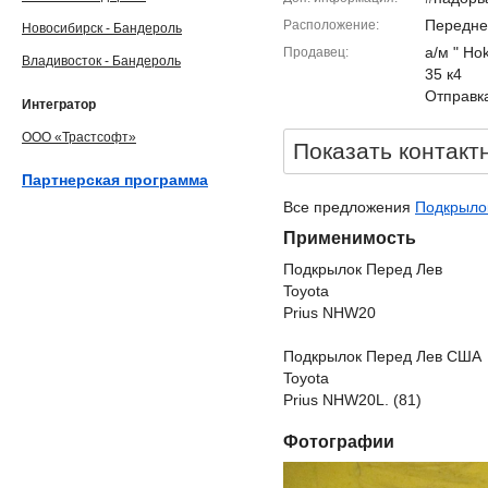
Передне
Расположение
Новосибирск - Бандероль
а/м " Ho
Продавец
Владивосток - Бандероль
35 к4
Отправка
Интегратор
ООО «Трастсофт»
Показать контакт
Партнерская программа
Все предложения
Подкрылок
Применимость
Подкрылок Перед Лев
Toyota
Prius NHW20
Подкрылок Перед Лев США
Toyota
Prius NHW20L. (81)
Фотографии