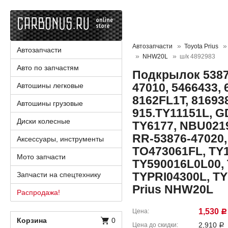
Автозапчасти
Toyota Prius
Автозапчасти
NHW20L
ш/к 4892983
Авто по запчастям
Подкрылок 53876
47010, 5466433,
Автошины легковые
8162FL1T, 816938
Автошины грузовые
915.TY11151L, GD
Диски колесные
TY6177, NBU021
RR-53876-47020,
Аксессуары, инструменты
TO473061FL, TY1
Мото запчасти
TY590016L0L00, 
TYPRI04300L, TY
Запчасти на спецтехнику
Prius NHW20L
Распродажа!
1,530
Цена
Р
Корзина
0
2,910
Цена до скидки
Р