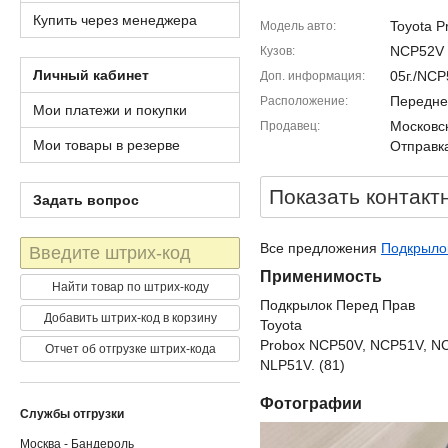
Купить через менеджера
Toyota P
Модель авто
NCP52V
Кузов
Личный кабинет
05г./NC
Доп. информация
Передне
Расположение
Мои платежи и покупки
Московск
Продавец
Мои товары в резерве
Отправка
Показать контакт
Задать вопрос
Штрих-
Все предложения
Подкрылок
код
Применимость
Найти товар по штрих-коду
Подкрылок Перед Прав
Добавить штрих-код в корзину
Toyota
Probox NCP50V, NCP51V, N
Отчет об отгрузке штрих-кода
NLP51V. (81)
Фотографии
Службы отгрузки
Москва - Бандероль