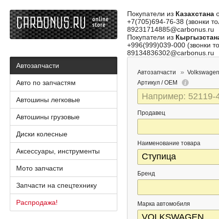
Покупатели из
Казахстана
о
+7(705)694-76-38 (звонки то
89231714885@carbonus.ru
Покупатели из
Кыргызстан
+996(999)039-000 (звонки то
89134836302@carbonus.ru
Автозапчасти
Автозапчасти
Volkswagen
Авто по запчастям
Артикул / OEM
Автошины легковые
Продавец
Автошины грузовые
Диски колесные
Наименование товара
Аксессуары, инструменты
Мото запчасти
Бренд
Запчасти на спецтехнику
Распродажа!
Марка автомобиля