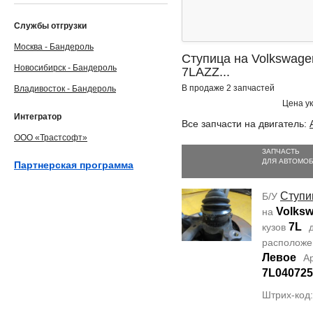
Службы отгрузки
Москва - Бандероль
Ступица на Volkswagen
Новосибирск - Бандероль
7LAZZ...
В продаже 2 запчастей
Владивосток - Бандероль
Цена ук
Интегратор
Все запчасти на двигатель:
ООО «Трастсофт»
ЗАПЧАСТЬ
ДЛЯ АВТОМО
Партнерская программа
Ступи
Б/У
Volksw
на
7L
кузов
д
располож
Левое
А
7L04072
Штрих-код