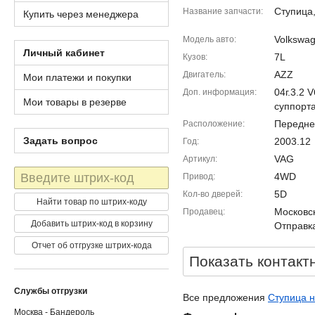
Ступица
Название запчасти
Купить через менеджера
Volkswa
Модель авто
Личный кабинет
7L
Кузов
AZZ
Двигатель
Мои платежи и покупки
04г.3.2 
Доп. информация
Мои товары в резерве
суппорт
Передне
Расположение
Задать вопрос
2003.12
Год
VAG
Артикул
Штрих-
4WD
Привод
код
5D
Кол-во дверей
Найти товар по штрих-коду
Московск
Продавец
Добавить штрих-код в корзину
Отправка
Отчет об отгрузке штрих-кода
Показать контакт
Службы отгрузки
Все предложения
Ступица н
Москва - Бандероль