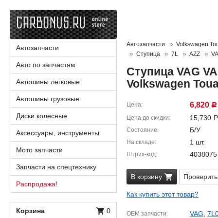
Автозапчасти
Volkswagen To
Автозапчасти
Ступица
7L
AZZ
V
Авто по запчастям
Ступица VAG VA
Volkswagen Toua
Автошины легковые
Автошины грузовые
6,820
Цена
Р
Диски колесные
15,730
Цена до скидки
Б/У
Состояние
Аксессуары, инструменты
1 шт.
На складе
Мото запчасти
4038075
Штрих-код
Запчасти на спецтехнику
В корзину
Проверить
Распродажа!
Как купить этот товар?
Корзина
0
VAG
,
7L
OEM запчасти