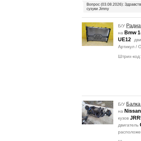
Вопрос (03.08.2026): Здравст
сузуки Jimny
Радиа
Б/У
Bmw 1-
на
UE12
дви
Артикул /
Штрих-код
Балка
Б/У
Nissan
на
JRR
кузов
двигатель
располож