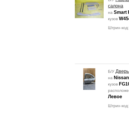
салона
Smart 
на
W45
кузов
Штрих-код
Дверь
Б/У
Nissan
на
FG1
кузов
располож
Левое
Штрих-код