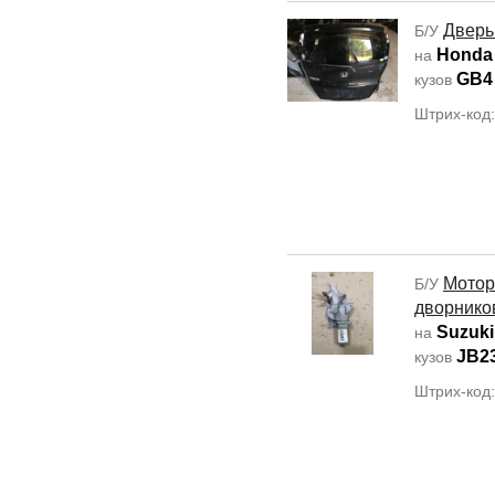
Дверь
Б/У
Honda
на
GB4
кузов
Штрих-код
Мотор
Б/У
дворнико
Suzuki
на
JB2
кузов
Штрих-код