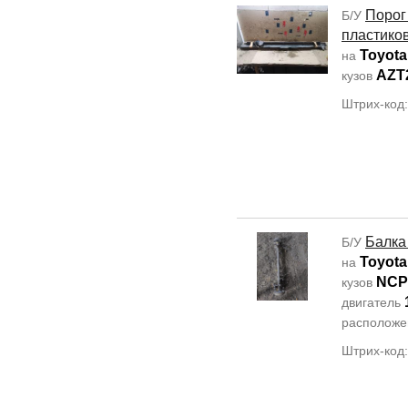
Порог
Б/У
пластиков
Toyota
на
AZT
кузов
Штрих-код
Балка
Б/У
Toyota
на
NCP
кузов
двигатель
располож
Штрих-код