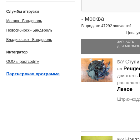
Службы отгрузки
- Москва
Москва - Бандероль
В продаже 47292 запчастей
Новосибирск - Бандероль
Цена ук
Владивосток - Бандероль
ЗАПЧАСТЬ
ДЛЯ АВТОМО
Интегратор
Ступи
ООО «Трастсофт»
Б/У
Peugeo
на
Партнерская программа
двигатель
располож
Левое
Штрих-код
Накла
Б/У