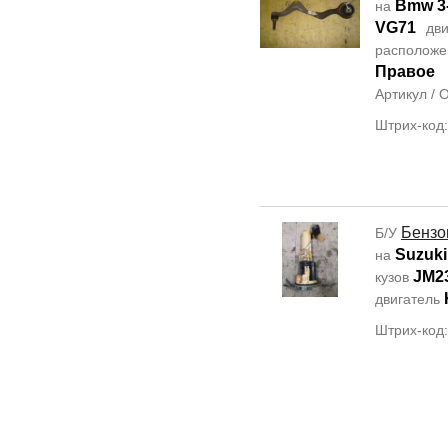
Bmw 3-
на
VG71
дви
располож
Правое
Артикул /
Штрих-код
Бензо
Б/У
Suzuki
на
JM2
кузов
двигатель
Штрих-код