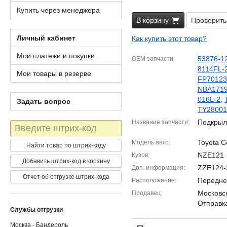
Купить через менеджера
В корзину
Проверить
Личный кабинет
Как купить этот товар?
Мои платежи и покупки
53876-1
OEM запчасти
8114FL-
Мои товары в резерве
FP70123
NBA171
016L-2
,
Задать вопрос
TY28001
Подкрыл
Название запчасти
Штрих-
код
Toyota C
Модель авто
Найти товар по штрих-коду
NZE121
Кузов
Добавить штрих-код в корзину
ZZE124-
Доп. информация
Отчет об отгрузке штрих-кода
Передне
Расположение
Московск
Продавец
Отправка
Службы отгрузки
Москва - Бандероль