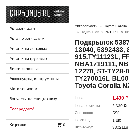
Автозапчасти
Toyota Corolla
Автозапчасти
Подкрылок
NZE121
ш/
Авто по запчастям
Подкрылок 53876
13040, 5392433, 
Автошины легковые
915.TY11123L, FP
Автошины грузовые
NBA1719111, NB
Диски колесные
12270, ST-TY28-
TY270016L-BL00,
Аксессуары, инструменты
Toyota Corolla 
Мото запчасти
1,490
Цена
Запчасти на спецтехнику
Р
2,330
Цена до скидки
Р
Распродажа!
Б/У
Состояние
1 шт.
На складе
Корзина
0
3302118
Штрих-код