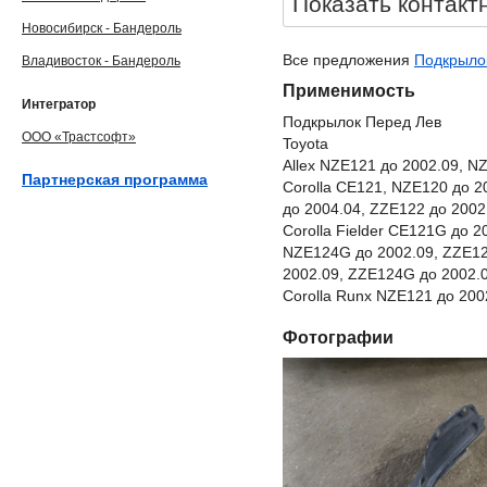
Показать контакт
Новосибирск - Бандероль
Все предложения
Подкрылок
Владивосток - Бандероль
Применимость
Интегратор
Подкрылок Перед Лев
ООО «Трастсофт»
Toyota
Allex NZE121 до 2002.09, N
Партнерская программа
Corolla CE121, NZE120 до 2
до 2004.04, ZZE122 до 2002
Corolla Fielder CE121G до 
NZE124G до 2002.09, ZZE12
2002.09, ZZE124G до 2002.
Corolla Runx NZE121 до 200
Фотографии