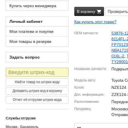
Купить через менеджера
В корзину
Проверить
Личный кабинет
Как купить этот товар?
Мои платежи и покупки
53876-1
OEM запчасти
8114FL-
Мои товары в резерве
FP70123
NBA171
016L-2
,
Задать вопрос
TY28001
Подкрыл
Название запчасти
Штрих-
код
Toyota C
Модель авто
Найти товар по штрих-коду
NZE124
Кузов
Добавить штрих-код в корзину
ZZE124-
Доп. информация
Отчет об отгрузке штрих-кода
Передне
Расположение
Московск
Продавец
Отправка
Службы отгрузки
Москва - Бандероль