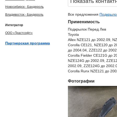
Показать контакт
Новосибирск - Бандероль
Все предложения
Подкрылок
Владивосток - Бандероль
Применимость
Интегратор
Подкрылок Перед Лев
ООО «Трастсофт»
Toyota
Allex NZE121 до 2002.09, N
Партнерская программа
Corolla CE121, NZE120 до 2
до 2004.04, ZZE122 до 2002
Corolla Fielder CE121G до 
NZE124G до 2002.09, ZZE12
2002.09, ZZE124G до 2002.
Corolla Runx NZE121 до 200
Фотографии