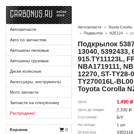
Автозапчасти
Toyota Corolla
Автозапчасти
Подкрылок
NZE124
ш/
Авто по запчастям
Подкрылок 53876
13040, 5392433, 
Автошины легковые
915.TY11123L, FP
Автошины грузовые
NBA1719111, NB
Диски колесные
12270, ST-TY28-
TY270016L-BL00,
Аксессуары, инструменты
Toyota Corolla 
Мото запчасти
1,490
Цена
Запчасти на спецтехнику
Р
2,330
Цена до скидки
Р
Распродажа!
Б/У
Состояние
1 шт.
На складе
Корзина
0
3302118
Штрих-код