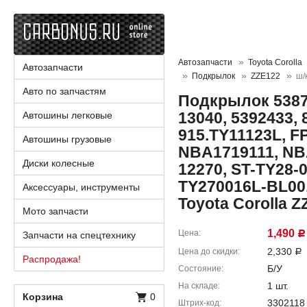
Автозапчасти
Toyota Corolla
Автозапчасти
Подкрылок
ZZE122
ш/
Авто по запчастям
Подкрылок 53876
13040, 5392433, 
Автошины легковые
915.TY11123L, FP
Автошины грузовые
NBA1719111, NB
Диски колесные
12270, ST-TY28-
TY270016L-BL00,
Аксессуары, инструменты
Toyota Corolla 
Мото запчасти
1,490
Цена
Запчасти на спецтехнику
Р
2,330
Цена до скидки
Р
Распродажа!
Б/У
Состояние
1 шт.
На складе
Корзина
0
3302118
Штрих-код