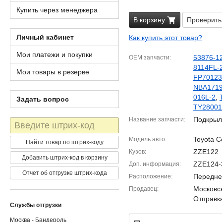
Купить через менеджера
В корзину
Проверить
Личный кабинет
Как купить этот товар?
Мои платежи и покупки
53876-1
OEM запчасти
8114FL-
Мои товары в резерве
FP70123
NBA171
016L-2
,
Задать вопрос
TY28001
Подкрыл
Название запчасти
Штрих-
код
Toyota C
Модель авто
Найти товар по штрих-коду
ZZE122
Кузов
Добавить штрих-код в корзину
ZZE124-
Доп. информация
Отчет об отгрузке штрих-кода
Передне
Расположение
Московск
Продавец
Отправка
Службы отгрузки
Москва - Бандероль