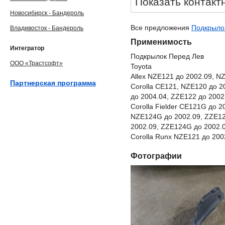
Показать контакт
Новосибирск - Бандероль
Все предложения
Подкрылок
Владивосток - Бандероль
Применимость
Интегратор
Подкрылок Перед Лев
ООО «Трастсофт»
Toyota
Allex NZE121 до 2002.09, N
Партнерская программа
Corolla CE121, NZE120 до 2
до 2004.04, ZZE122 до 2002
Corolla Fielder CE121G до 
NZE124G до 2002.09, ZZE12
2002.09, ZZE124G до 2002.
Corolla Runx NZE121 до 200
Фотографии