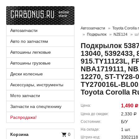
Автозапчасти
Toyota Corolla 
Автозапчасти
Подкрылок
NZE124
ш/
Авто по запчастям
Подкрылок 53876
13040, 5392433, 
Автошины легковые
915.TY11123L, FP
Автошины грузовые
NBA1719111, NB
Диски колесные
12270, ST-TY28-
TY270016L-BL00,
Аксессуары, инструменты
Toyota Corolla 
Мото запчасти
1,490
Цена
Запчасти на спецтехнику
Р
2,330
Цена до скидки
Р
Распродажа!
Б/У
Состояние
1 шт.
На складе
Корзина
0
3302118
Штрих-код