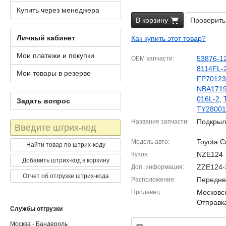
Купить через менеджера
В корзину
Проверить
Личный кабинет
Как купить этот товар?
Мои платежи и покупки
53876-1
OEM запчасти
8114FL-
Мои товары в резерве
FP70123
NBA171
016L-2
,
Задать вопрос
TY28001
Подкрыл
Название запчасти
Штрих-
код
Toyota C
Модель авто
Найти товар по штрих-коду
NZE124
Кузов
Добавить штрих-код в корзину
ZZE124-
Доп. информация
Отчет об отгрузке штрих-кода
Передне
Расположение
Московск
Продавец
Отправка
Службы отгрузки
Москва - Бандероль