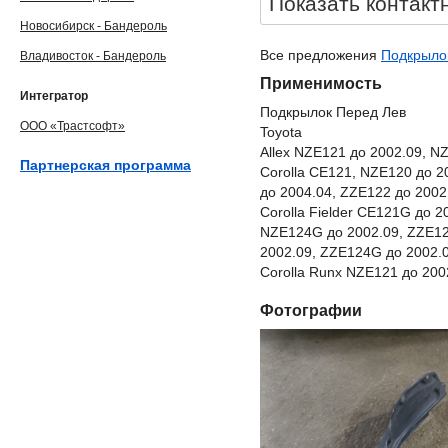
Показать контакт
Новосибирск - Бандероль
Все предложения
Подкрылок
Владивосток - Бандероль
Применимость
Интегратор
Подкрылок Перед Лев
ООО «Трастсофт»
Toyota
Allex NZE121 до 2002.09, N
Партнерская программа
Corolla CE121, NZE120 до 2
до 2004.04, ZZE122 до 2002
Corolla Fielder CE121G до 
NZE124G до 2002.09, ZZE12
2002.09, ZZE124G до 2002.
Corolla Runx NZE121 до 200
Фотографии