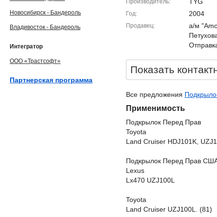
TYG
Производитель
Новосибирск - Бандероль
2004
Год
а/м "Amor
Продавец
Владивосток - Бандероль
Петухова
Отправка
Интегратор
ООО «Трастсофт»
Показать контакт
Партнерская программа
Все предложения
Подкрылок
Применимость
Подкрылок Перед Прав
Toyota
Land Cruiser HDJ101K, UZJ
Подкрылок Перед Прав СШ
Lexus
Lx470 UZJ100L
Toyota
Land Cruiser UZJ100L. (81)