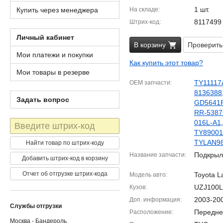
1 шт.
Купить через менеджера
На складе
8117499
Штрих-код
Личный кабинет
В корзину
Проверить
Мои платежи и покупки
Как купить этот товар?
Мои товары в резерве
TY11117
OEM запчасти
8136388
Задать вопрос
GD5641
RR-5387
Штрих-
016L-A1
код
TY8900
TYLAN9
Найти товар по штрих-коду
Подкрыл
Название запчасти
Добавить штрих-код в корзину
Отчет об отгрузке штрих-кода
Toyota L
Модель авто
UZJ100L
Кузов
2003-20
Доп. информация
Службы отгрузки
Передне
Расположение
Москва - Бандероль