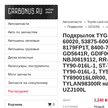
Автозапчасти
Toyota Land cru
Автозапчасти
Подкрылок
UZJ100L
ш
Авто по запчастям
Подкрылок TYG 
60020, 53875-600
Автошины легковые
8179FP1T, 8400-
Автошины грузовые
GD5641R, GDIF00
Диски колесные
NBJ0819112, RR-
TY90-016L-1, ST
Аксессуары, инструменты
TY90-016L-1, TY
Мото запчасти
TY890016L0R00,
TYLAN98300R на 
Запчасти на спецтехнику
UZJ100L
Распродажа!
1,240
Цена
Р
Корзина
0
Новый
Состояние