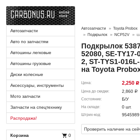
Автозапчасти
Toyota Probox
Автозапчасти
Подкрылок
NCP52V
ш
Авто по запчастям
Подкрылок 53876
52080, SE-TY17-
Автошины легковые
2, ST-TYS1-016L
Автошины грузовые
на Toyota Probo
Диски колесные
2,250
Цена
Р
Аксессуары, инструменты
2,860
Цена до скидки
Р
Мото запчасти
Б/У
Состояние
0 шт.
Запчасти на спецтехнику
На складе
9545989
Штрих-код
Распродажа!
Проверить наличие на сей
Корзина
0