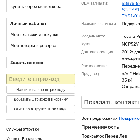
53876-5
OEM запчасти
Купить через менеджера
ST-TYS1
TYS1-01
Личный кабинет
Подкрыл
Название запчасти
Мои платежи и покупки
Toyota P
Модель авто
NCP52V
Кузов
Мои товары в резерве
2012г.д
Доп. информация
ниж.кре
Задать вопрос
Передне
Расположение
а/м " Ho
Продавец
Штрих-
35 к4
код
Отправка
Найти товар по штрих-коду
Добавить штрих-код в корзину
Показать контакт
Отчет об отгрузке штрих-кода
Все предложения
Подкрылок
Применимость
Службы отгрузки
Подкрылок Перед Лев
Москва - Бандероль