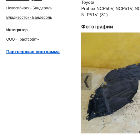
Toyota
Новосибирск - Бандероль
Probox NCP50V, NCP51V, N
NLP51V. (81)
Владивосток - Бандероль
Фотографии
Интегратор
ООО «Трастсофт»
Партнерская программа