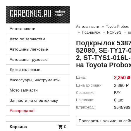
Автозапчасти
Toyota Probox
Автозапчасти
Подкрылок
NCP59G
ш
Авто по запчастям
Подкрылок 53876
52080, SE-TY17-
Автошины легковые
2, ST-TYS1-016L
Автошины грузовые
на Toyota Prob
Диски колесные
2,250
Цена
Р
Аксессуары, инструменты
2,860
Цена до скидки
Р
Мото запчасти
Б/У
Состояние
0 шт.
Запчасти на спецтехнику
На складе
9545989
Штрих-код
Распродажа!
Проверить наличие на сей
Корзина
0