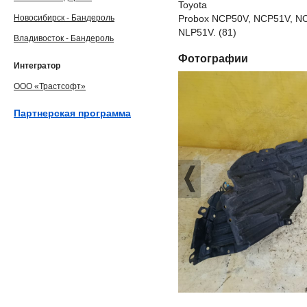
Toyota
Новосибирск - Бандероль
Probox NCP50V, NCP51V, N
NLP51V. (81)
Владивосток - Бандероль
Фотографии
Интегратор
ООО «Трастсофт»
Партнерская программа