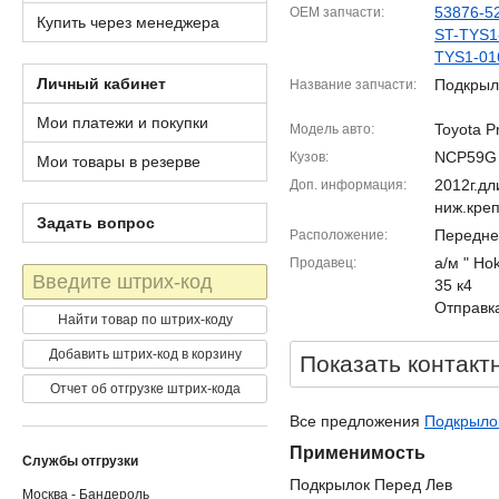
53876-5
OEM запчасти
Купить через менеджера
ST-TYS1
TYS1-01
Личный кабинет
Подкрыл
Название запчасти
Мои платежи и покупки
Toyota P
Модель авто
NCP59G
Кузов
Мои товары в резерве
2012г.д
Доп. информация
ниж.кре
Задать вопрос
Передне
Расположение
а/м " Ho
Продавец
Штрих-
35 к4
код
Отправка
Найти товар по штрих-коду
Добавить штрих-код в корзину
Показать контакт
Отчет об отгрузке штрих-кода
Все предложения
Подкрылок
Применимость
Службы отгрузки
Подкрылок Перед Лев
Москва - Бандероль