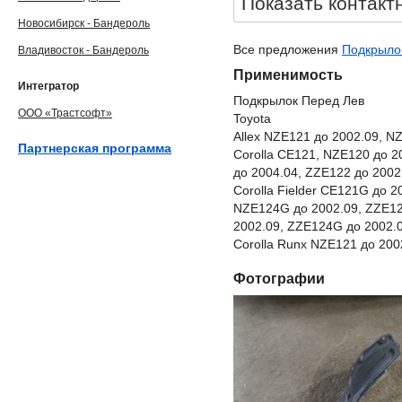
Показать контакт
Новосибирск - Бандероль
Все предложения
Подкрылок
Владивосток - Бандероль
Применимость
Интегратор
Подкрылок Перед Лев
ООО «Трастсофт»
Toyota
Allex NZE121 до 2002.09, N
Партнерская программа
Corolla CE121, NZE120 до 2
до 2004.04, ZZE122 до 2002
Corolla Fielder CE121G до 
NZE124G до 2002.09, ZZE12
2002.09, ZZE124G до 2002.
Corolla Runx NZE121 до 200
Фотографии