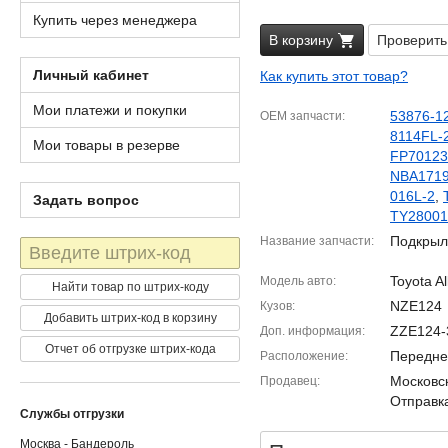
Купить через менеджера
В корзину
Проверить
Личный кабинет
Как купить этот товар?
Мои платежи и покупки
53876-1
OEM запчасти
8114FL-
Мои товары в резерве
FP70123
NBA171
016L-2
,
Задать вопрос
TY28001
Подкрыл
Название запчасти
Штрих-
код
Toyota Al
Модель авто
Найти товар по штрих-коду
NZE124
Кузов
Добавить штрих-код в корзину
ZZE124-
Доп. информация
Отчет об отгрузке штрих-кода
Передне
Расположение
Московск
Продавец
Отправка
Службы отгрузки
Москва - Бандероль