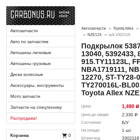
Автозапчасти
Toyota Allex
Автозапчасти
NZE124
ш/к 3302118
Авто по запчастям
Подкрылок 53876
13040, 5392433, 
Автошины легковые
915.TY11123L, FP
Автошины грузовые
NBA1719111, NB
Диски колесные
12270, ST-TY28-
TY270016L-BL00,
Аксессуары, инструменты
Toyota Allex NZ
Мото запчасти
1,490
Цена
Запчасти на спецтехнику
Р
2,330
Цена до скидки
Р
Распродажа!
Б/У
Состояние
1 шт.
На складе
Корзина
0
3302118
Штрих-код