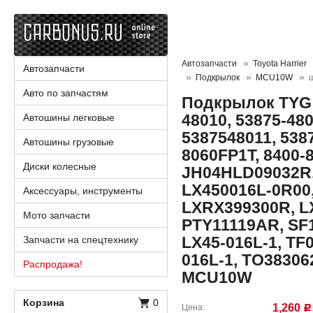
Автозапчасти
Toyota Harrier
Автозапчасти
Подкрылок
MCU10W
Авто по запчастям
Подкрылок TYG 
48010, 53875-480
Автошины легковые
5387548011, 538
Автошины грузовые
8060FP1T, 8400-
Диски колесные
JH04HLD09032R,
LX450016L-0R00,
Аксессуары, инструменты
LXRX399300R, L
Мото запчасти
PTY11119AR, SF
LX45-016L-1, TF
Запчасти на спецтехнику
016L-1, TO383062
Распродажа!
MCU10W
Корзина
0
1,260
Цена
Р