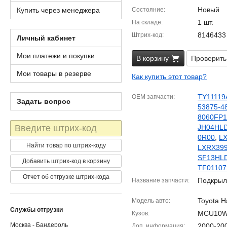
Новый
Купить через менеджера
Состояние
1 шт.
На складе
8146433
Штрих-код
Личный кабинет
Мои платежи и покупки
В корзину
Проверить
Мои товары в резерве
Как купить этот товар?
TY11119
OEM запчасти
Задать вопрос
53875-4
8060FP
Штрих-
JH04HL
код
0R00
,
LX
Найти товар по штрих-коду
LXRX39
SF13HL
Добавить штрих-код в корзину
TF0110
Отчет об отгрузке штрих-кода
Подкрыл
Название запчасти
Toyota Ha
Модель авто
Службы отгрузки
MCU10
Кузов
Москва - Бандероль
2000-20
Доп. информация