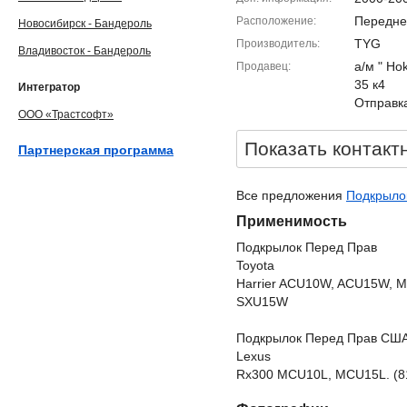
Передне
Расположение
Новосибирск - Бандероль
TYG
Производитель
Владивосток - Бандероль
а/м " Ho
Продавец
35 к4
Интегратор
Отправка
ООО «Трастсофт»
Показать контакт
Партнерская программа
Все предложения
Подкрылок
Применимость
Подкрылок Перед Прав
Toyota
Harrier ACU10W, ACU15W,
SXU15W
Подкрылок Перед Прав СШ
Lexus
Rx300 MCU10L, MCU15L. (8