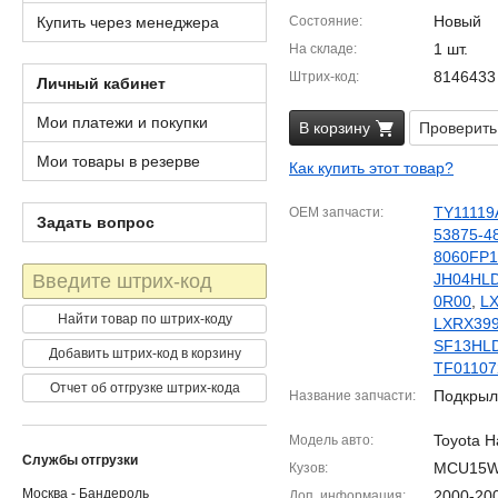
Новый
Купить через менеджера
Состояние
1 шт.
На складе
8146433
Штрих-код
Личный кабинет
Мои платежи и покупки
В корзину
Проверить
Мои товары в резерве
Как купить этот товар?
TY11119
OEM запчасти
Задать вопрос
53875-4
8060FP
Штрих-
JH04HL
код
0R00
,
LX
Найти товар по штрих-коду
LXRX39
SF13HL
Добавить штрих-код в корзину
TF0110
Отчет об отгрузке штрих-кода
Подкрыл
Название запчасти
Toyota Ha
Модель авто
Службы отгрузки
MCU15
Кузов
Москва - Бандероль
2000-20
Доп. информация