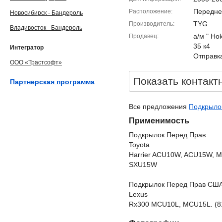
Передне
Расположение
Новосибирск - Бандероль
TYG
Производитель
Владивосток - Бандероль
а/м " Ho
Продавец
35 к4
Интегратор
Отправка
ООО «Трастсофт»
Показать контакт
Партнерская программа
Все предложения
Подкрылок
Применимость
Подкрылок Перед Прав
Toyota
Harrier ACU10W, ACU15W,
SXU15W
Подкрылок Перед Прав СШ
Lexus
Rx300 MCU10L, MCU15L. (8