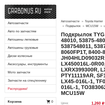
Автозапчасти
Toyota Harrier
Автозапчасти
Подкрылок
MCU15W
Авто по запчастям
Подкрылок TYG 
48010, 53875-480
Автошины легковые
5387548011, 538
Автошины грузовые
8060FP1T, 8400-
Диски колесные
JH04HLD09032R,
LX450016L-0R00,
Аксессуары, инструменты
LXRX399300R, L
Мото запчасти
PTY11119AR, SF
LX45-016L-1, TF
Запчасти на спецтехнику
016L-1, TO383062
Распродажа!
MCU15W
Корзина
0
1,260
Цена
Р