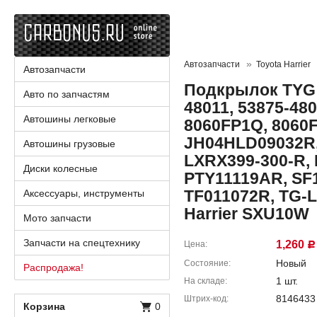
Автозапчасти
Toyota Harrier
Автозапчасти
Подкрылок TYG 
Авто по запчастям
48011, 53875-480
Автошины легковые
8060FP1Q, 8060F
JH04HLD09032R, 
Автошины грузовые
LXRX399-300-R,
Диски колесные
PTY11119AR, SF
TF011072R, TG-L
Аксессуары, инструменты
Harrier SXU10W
Мото запчасти
Запчасти на спецтехнику
1,260
Цена
Р
Новый
Состояние
Распродажа!
1 шт.
На складе
8146433
Штрих-код
Корзина
0