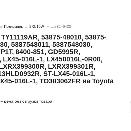
Подкрылок
SXU10W
ш/к 8146433
TY11119AR, 53875-48010, 53875-
30, 5387548011, 5387548030,
P1T, 8400-851, GD5995R,
LX45-016L-1, LX450016L-0R00,
 LXRX399300R, LXRX399301R,
13HLD0932R, ST-LX45-016L-1,
X45-016L-1, TO383062FR на Toyota
– цена без отгрузки товара