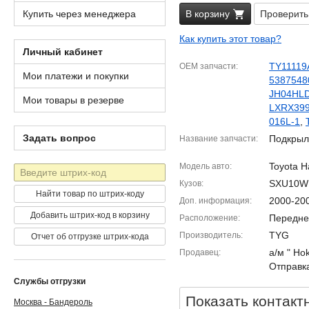
Купить через менеджера
В корзину
Проверить
Как купить этот товар?
Личный кабинет
TY11119
OEM запчасти
Мои платежи и покупки
5387548
JH04HL
Мои товары в резерве
LXRX39
016L-1
,
Задать вопрос
Подкрыл
Название запчасти
Toyota Ha
Модель авто
Штрих-
код
SXU10W
Кузов
Найти товар по штрих-коду
2000-20
Доп. информация
Добавить штрих-код в корзину
Передне
Расположение
TYG
Производитель
Отчет об отгрузке штрих-кода
а/м " Ho
Продавец
Отправка
Службы отгрузки
Показать контакт
Москва - Бандероль