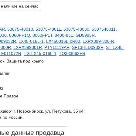
 наличие на сейчас
AR
,
53875-48010
,
53875-48011
,
53875-48030
,
5387548011
,
030
,
8060FP1Q
,
8060FP1T
,
8400-851
,
GD5995R
,
D09032R
,
LX45-016L-1
,
LX450016L-0R00
,
LXRX399-300-R
,
9300R
,
LXRX399301R
,
PTY11119AR
,
SF13HLD0932R
,
ST-LX45-
TF011072R
,
TG-LX45-016L-1
,
TO383062FR
ок, Защита под крыло
rrier
03
е Правое
kkaido" г. Новосибирск, ул. Петухова, 35 к4
 по России.
ные данные продавцa