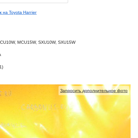
 на Toyota Harrier
 MCU10W, MCU15W, SXU10W, SXU15W
А
1)
Запросить дополнительное фото