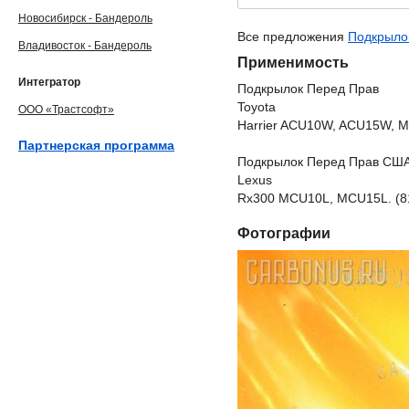
Новосибирск - Бандероль
Все предложения
Подкрылок
Владивосток - Бандероль
Применимость
Интегратор
Подкрылок Перед Прав
Toyota
ООО «Трастсофт»
Harrier ACU10W, ACU15W,
Партнерская программа
Подкрылок Перед Прав СШ
Lexus
Rx300 MCU10L, MCU15L. (8
Фотографии