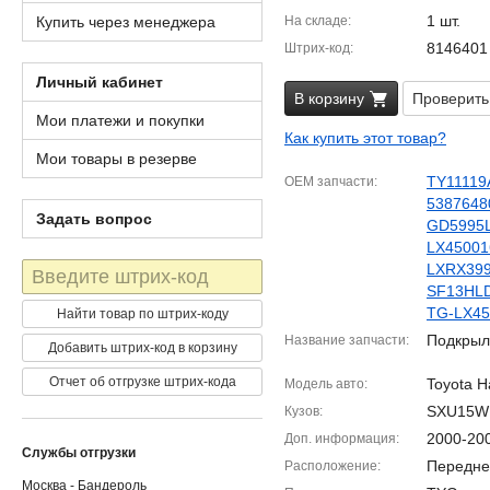
1 шт.
Купить через менеджера
На складе
8146401
Штрих-код
Личный кабинет
В корзину
Проверить
Мои платежи и покупки
Как купить этот товар?
Мои товары в резерве
TY11119
OEM запчасти
5387648
Задать вопрос
GD5995
LX45001
Штрих-
LXRX39
код
SF13HL
TG-LX45
Найти товар по штрих-коду
Подкрыл
Название запчасти
Добавить штрих-код в корзину
Отчет об отгрузке штрих-кода
Toyota Ha
Модель авто
SXU15W
Кузов
2000-20
Доп. информация
Службы отгрузки
Передне
Расположение
Москва - Бандероль