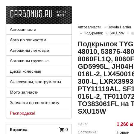
Автозапчасти
Toyota Harrier
Автозапчасти
Подкрылок
SXU15W
ш
Авто по запчастям
Подкрылок TYG 
48010, 53876-480
Автошины легковые
8060FL1Q, 8060F
Автошины грузовые
GD5995L, JH04H
Диски колесные
016L-2, LX45001
300-L, LXRX3993
Аксессуары, инструменты
PTY11119AL, SF
Мото запчасти
016L-2, TF01107
TO383061FL на T
Запчасти на спецтехнику
SXU15W
Распродажа!
1,260
Цена
Р
Корзина
0
Новый
Состояние