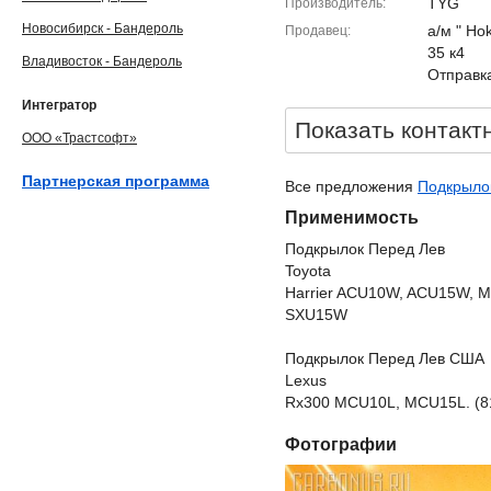
TYG
Производитель
Новосибирск - Бандероль
а/м " Ho
Продавец
35 к4
Владивосток - Бандероль
Отправка
Интегратор
Показать контакт
ООО «Трастсофт»
Партнерская программа
Все предложения
Подкрылок
Применимость
Подкрылок Перед Лев
Toyota
Harrier ACU10W, ACU15W,
SXU15W
Подкрылок Перед Лев США
Lexus
Rx300 MCU10L, MCU15L. (8
Фотографии