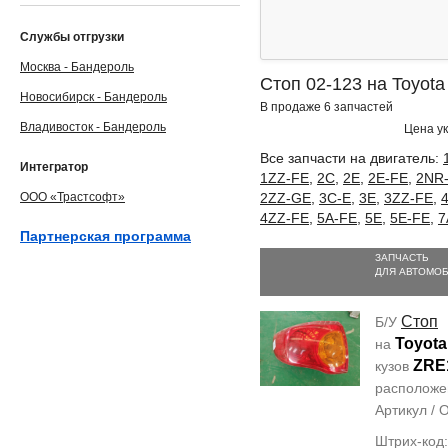
Службы отгрузки
Москва - Бандероль
Стоп 02-123 на Toyota 
Новосибирск - Бандероль
В продаже 6 запчастей
Владивосток - Бандероль
Цена ук
Все запчасти на двигатель:
Интегратор
1ZZ-FE
,
2C
,
2E
,
2E-FE
,
2NR
ООО «Трастсофт»
2ZZ-GE
,
3C-E
,
3E
,
3ZZ-FE
,
4ZZ-FE
,
5A-FE
,
5E
,
5E-FE
,
7
Партнерская программа
ЗАПЧАСТЬ
ДЛЯ АВТОМО
Стоп
Б/У
Toyota
на
ZRE
кузов
располож
Артикул /
Штрих-код