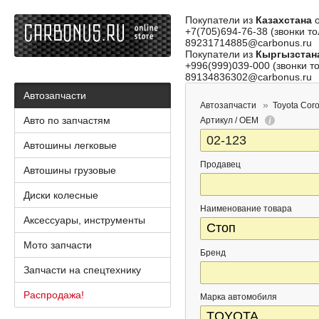
Покупатели из
Казахстана
о
+7(705)694-76-38 (звонки то
89231714885@carbonus.ru
Покупатели из
Кыргызстан
+996(999)039-000 (звонки то
89134836302@carbonus.ru
Автозапчасти
Автозапчасти
Toyota Coro
Авто по запчастям
Артикул / OEM
Автошины легковые
Продавец
Автошины грузовые
Диски колесные
Наименование товара
Аксессуары, инструменты
Мото запчасти
Бренд
Запчасти на спецтехнику
Распродажа!
Марка автомобиля