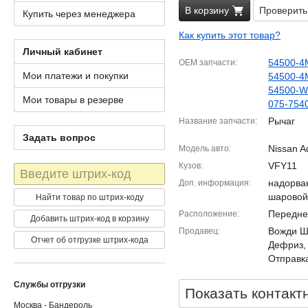
В корзину
Проверить
Купить через менеджера
Как купить этот товар?
Личный кабинет
54500-4
OEM запчасти
Мои платежи и покупки
54500-4
54500-
Мои товары в резерве
075-754
Рычаг
Название запчасти
Задать вопрос
Nissan 
Модель авто
VFY11
Кузов
Штрих-
код
надорва
Доп. информация
шаровой
Найти товар по штрих-коду
Передне
Расположение
Добавить штрих-код в корзину
Вожди Шм
Продавец
Отчет об отгрузке штрих-кода
Дефриз,
Отправка
Службы отгрузки
Показать контакт
Москва - Бандероль