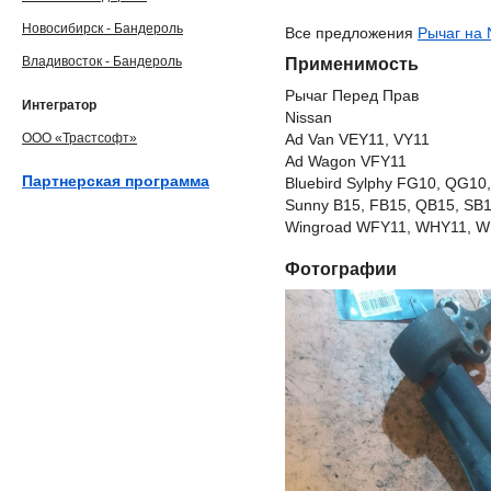
Новосибирск - Бандероль
Все предложения
Рычаг на 
Владивосток - Бандероль
Применимость
Рычаг Перед Прав
Интегратор
Nissan
ООО «Трастсофт»
Ad Van VEY11, VY11
Ad Wagon VFY11
Партнерская программа
Bluebird Sylphy FG10, QG10
Sunny B15, FB15, QB15, SB
Wingroad WFY11, WHY11, WR
Фотографии