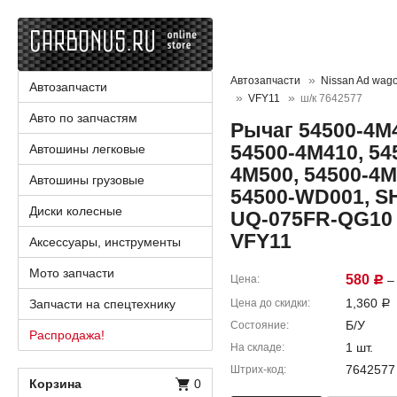
Автозапчасти
Nissan Ad wag
Автозапчасти
VFY11
ш/к 7642577
Авто по запчастям
Рычаг 54500-4M4
54500-4M410, 54
Автошины легковые
4M500, 54500-4M
Автошины грузовые
54500-WD001, SH
Диски колесные
UQ-075FR-QG10 
VFY11
Аксессуары, инструменты
Мото запчасти
580
Цена
– 
Р
1,360
Запчасти на спецтехнику
Цена до скидки
Р
Б/У
Состояние
Распродажа!
1 шт.
На складе
7642577
Штрих-код
Корзина
0