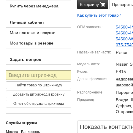
В корзину
Проверить
Купить через менеджера
Как купить этот товар?
Личный кабинет
54500-4
OEM запчасти
Мои платежи и покупки
54500-4
54500-
Мои товары в резерве
075-754
Рычаг
Название запчасти
Задать вопрос
Nissan S
Модель авто
FB15
Кузов
Штрих-
код
надорва
Доп. информация
шаровой
Найти товар по штрих-коду
Передне
Расположение
Добавить штрих-код в корзину
Вожди Шм
Продавец
Отчет об отгрузке штрих-кода
Дефриз,
Отправка
Службы отгрузки
Показать контакт
Москва - Бандероль