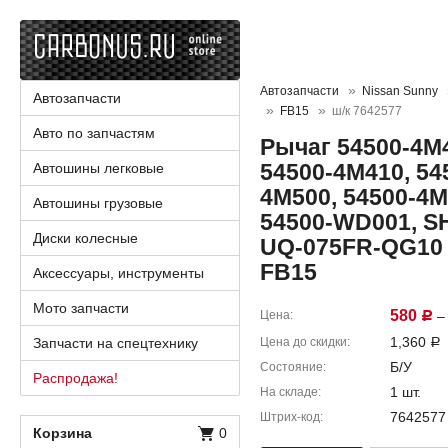
Автозапчасти
Nissan Sunny
Автозапчасти
FB15
ш/к 7642577
Авто по запчастям
Рычаг 54500-4M4
54500-4M410, 54
Автошины легковые
4M500, 54500-4M
Автошины грузовые
54500-WD001, SH
Диски колесные
UQ-075FR-QG10 
FB15
Аксессуары, инструменты
Мото запчасти
580
Цена
– 
Р
1,360
Запчасти на спецтехнику
Цена до скидки
Р
Б/У
Состояние
Распродажа!
1 шт.
На складе
7642577
Штрих-код
Корзина
0