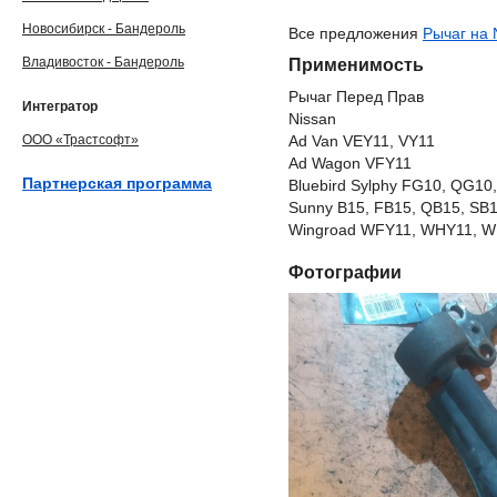
Новосибирск - Бандероль
Все предложения
Рычаг на 
Владивосток - Бандероль
Применимость
Рычаг Перед Прав
Интегратор
Nissan
ООО «Трастсофт»
Ad Van VEY11, VY11
Ad Wagon VFY11
Партнерская программа
Bluebird Sylphy FG10, QG10
Sunny B15, FB15, QB15, SB
Wingroad WFY11, WHY11, WR
Фотографии