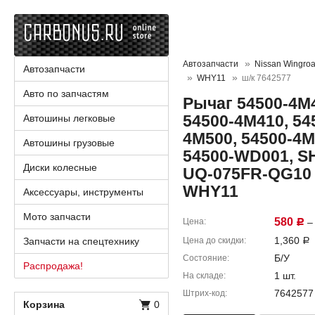
Автозапчасти
Nissan Wingro
Автозапчасти
WHY11
ш/к 7642577
Авто по запчастям
Рычаг 54500-4M4
54500-4M410, 54
Автошины легковые
4M500, 54500-4M
Автошины грузовые
54500-WD001, SH
Диски колесные
UQ-075FR-QG10 
WHY11
Аксессуары, инструменты
Мото запчасти
580
Цена
– 
Р
1,360
Запчасти на спецтехнику
Цена до скидки
Р
Б/У
Состояние
Распродажа!
1 шт.
На складе
7642577
Штрих-код
Корзина
0