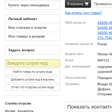
В корзину
Проверить
Купить через менеджера
Как купить этот товар?
Личный кабинет
54500-4
OEM запчасти
Мои платежи и покупки
54500-4
54500-
Мои товары в резерве
075-754
Рычаг
Название запчасти
Задать вопрос
Nissan W
Модель авто
WHY11
Кузов
Штрих-
код
надорва
Доп. информация
шаровой
Найти товар по штрих-коду
Передне
Расположение
Добавить штрих-код в корзину
Вожди Шм
Продавец
Отчет об отгрузке штрих-кода
Дефриз,
Отправка
Службы отгрузки
Показать контакт
Москва - Бандероль