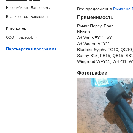
Новосибирск - Бандероль
Все предложения
Рычаг на 
Владивосток - Бандероль
Применимость
Рычаг Перед Прав
Интегратор
Nissan
ООО «Трастсофт»
Ad Van VEY11, VY11
Ad Wagon VFY11
Партнерская программа
Bluebird Sylphy FG10, QG10
Sunny B15, FB15, QB15, SB
Wingroad WFY11, WHY11, WR
Фотографии