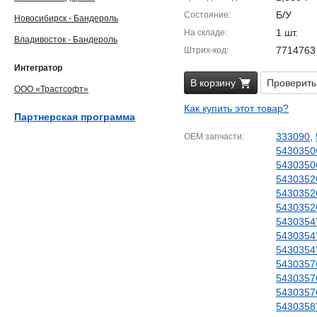
Б/У
Состояние
Новосибирск - Бандероль
1 шт.
На складе
Владивосток - Бандероль
7714763
Штрих-код
Интегратор
В корзину
Проверить
ООО «Трастсофт»
Как купить этот товар?
Партнерская программа
333090
,
OEM запчасти
5430350
5430350
5430352
5430352
5430352
5430354
5430354
5430354
5430357
5430357
5430357
5430358