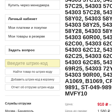
57C25, 54303 57
Купить через менеджера
54303 57C28, 54
58Y02, 54303 58Y
Личный кабинет
54303 58Y25, 54
Мои платежи и покупки
58Y28, 54303 58Y
54303 60R00, 54
Мои товары в резерве
62C00, 54303 62
54303 62C12, 54
Задать вопрос
62C25, 54303 62
54303 62C85, 54
Штрих-
код
69R25, 54303 72Y
Найти товар по штрих-коду
54303 90R00, 543
Добавить штрих-код в корзину
A1069, B1069, CR
9891, ST-049-989
Отчет об отгрузке штрих-кода
MVFY10
Службы отгрузки
910
Цена
– 
Р
1,580
Москва - Бандероль
Цена до скидки
Р