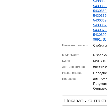
5430358
5430358
5430360
5430362
5430362
5430362
5430372
5430390
9891
,
SJ
Стойка а
Название запчасти
Nissan A
Модель авто
MVFY10
Кузов
#нет газ
Доп. информация
Передне
Расположение
а/м "Amor
Продавец
Петухова
Отправка
Показать контакт