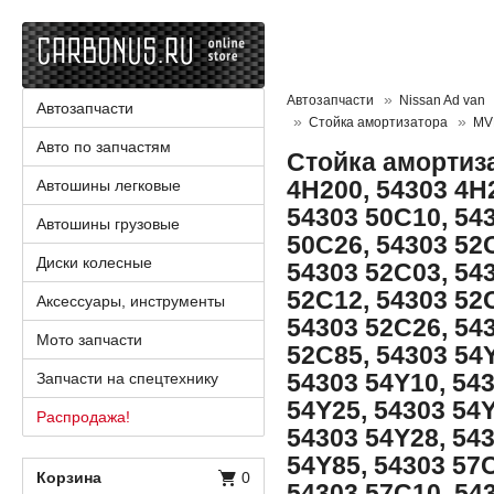
Автозапчасти
Nissan Ad van
Автозапчасти
Стойка амортизатора
MV
Авто по запчастям
Стойка амортиза
4H200, 54303 4H
Автошины легковые
54303 50C10, 54
Автошины грузовые
50C26, 54303 52
Диски колесные
54303 52C03, 54
52C12, 54303 52
Аксессуары, инструменты
54303 52C26, 54
Мото запчасти
52C85, 54303 54Y
54303 54Y10, 54
Запчасти на спецтехнику
54Y25, 54303 54Y
Распродажа!
54303 54Y28, 54
54Y85, 54303 57
Корзина
0
54303 57C10, 54