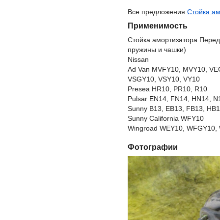
Все предложения
Стойка ам
Применимость
Стойка амортизатора Перед
пружины и чашки)
Nissan
Ad Van MVFY10, MVY10, VE
VSGY10, VSY10, VY10
Presea HR10, PR10, R10
Pulsar EN14, FN14, HN14, N
Sunny B13, EB13, FB13, HB1
Sunny California WFY10
Wingroad WEY10, WFGY10, 
Фотографии