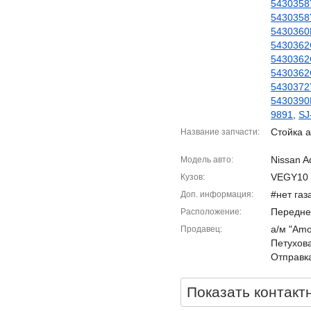
5430358
5430358
5430360
5430362
5430362
5430362
5430372
5430390
9891
,
SJ
Стойка а
Название запчасти
Nissan A
Модель авто
VEGY10
Кузов
#нет газ
Доп. информация
Передне
Расположение
а/м "Amor
Продавец
Петухова
Отправка
Показать контакт