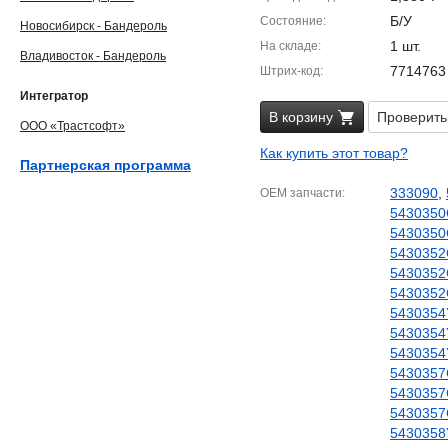
Б/У
Состояние
Новосибирск - Бандероль
1 шт.
На складе
Владивосток - Бандероль
7714763
Штрих-код
Интегратор
В корзину
Проверить
ООО «Трастсофт»
Как купить этот товар?
Партнерская программа
333090
,
OEM запчасти
5430350
5430350
5430352
5430352
5430352
5430354
5430354
5430354
5430357
5430357
5430357
5430358