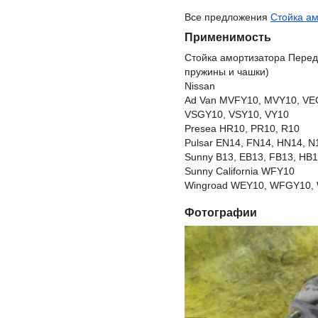
Все предложения
Стойка ам
Применимость
Стойка амортизатора Перед
пружины и чашки)
Nissan
Ad Van MVFY10, MVY10, VE
VSGY10, VSY10, VY10
Presea HR10, PR10, R10
Pulsar EN14, FN14, HN14, N
Sunny B13, EB13, FB13, HB1
Sunny California WFY10
Wingroad WEY10, WFGY10, 
Фотографии