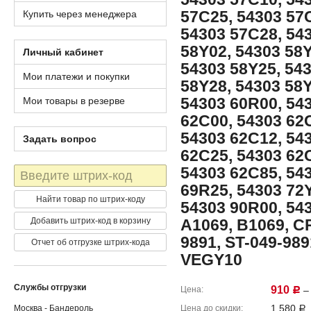
57C25, 54303 57
Купить через менеджера
54303 57C28, 54
58Y02, 54303 58Y
Личный кабинет
54303 58Y25, 54
Мои платежи и покупки
58Y28, 54303 58Y
54303 60R00, 54
Мои товары в резерве
62C00, 54303 62
54303 62C12, 54
Задать вопрос
62C25, 54303 62
54303 62C85, 54
Штрих-
код
69R25, 54303 72Y
Найти товар по штрих-коду
54303 90R00, 543
Добавить штрих-код в корзину
A1069, B1069, CR
9891, ST-049-989
Отчет об отгрузке штрих-кода
VEGY10
Службы отгрузки
910
Цена
– 
Р
1,580
Москва - Бандероль
Цена до скидки
Р