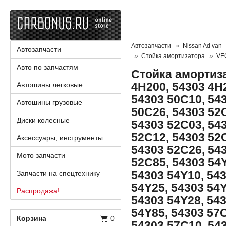
Автозапчасти
Nissan Ad van
Автозапчасти
Стойка амортизатора
VE
Авто по запчастям
Стойка амортиза
4H200, 54303 4H
Автошины легковые
54303 50C10, 54
Автошины грузовые
50C26, 54303 52
Диски колесные
54303 52C03, 54
52C12, 54303 52
Аксессуары, инструменты
54303 52C26, 54
Мото запчасти
52C85, 54303 54Y
54303 54Y10, 54
Запчасти на спецтехнику
54Y25, 54303 54Y
Распродажа!
54303 54Y28, 54
54Y85, 54303 57
Корзина
0
54303 57C10, 54