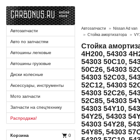
Автозапчасти
Nissan Ad van
Автозапчасти
Стойка амортизатора
VY
Авто по запчастям
Стойка амортиза
4H200, 54303 4H
Автошины легковые
54303 50C10, 54
Автошины грузовые
50C26, 54303 52
Диски колесные
54303 52C03, 54
52C12, 54303 52
Аксессуары, инструменты
54303 52C26, 54
Мото запчасти
52C85, 54303 54Y
54303 54Y10, 54
Запчасти на спецтехнику
54Y25, 54303 54Y
Распродажа!
54303 54Y28, 54
54Y85, 54303 57
Корзина
0
54303 57C10, 54