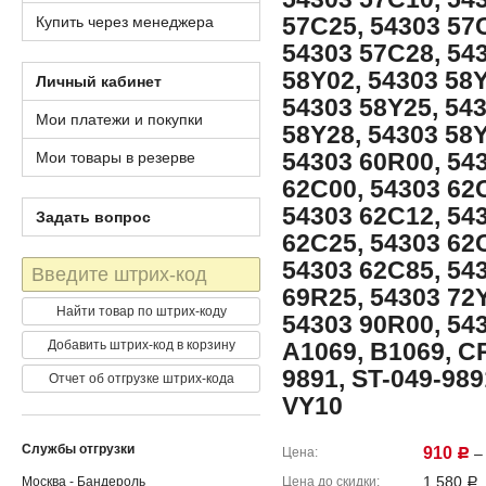
57C25, 54303 57
Купить через менеджера
54303 57C28, 54
58Y02, 54303 58Y
Личный кабинет
54303 58Y25, 54
Мои платежи и покупки
58Y28, 54303 58Y
54303 60R00, 54
Мои товары в резерве
62C00, 54303 62
54303 62C12, 54
Задать вопрос
62C25, 54303 62
54303 62C85, 54
Штрих-
код
69R25, 54303 72Y
Найти товар по штрих-коду
54303 90R00, 543
Добавить штрих-код в корзину
A1069, B1069, CR
9891, ST-049-989
Отчет об отгрузке штрих-кода
VY10
Службы отгрузки
910
Цена
– 
Р
1,580
Москва - Бандероль
Цена до скидки
Р