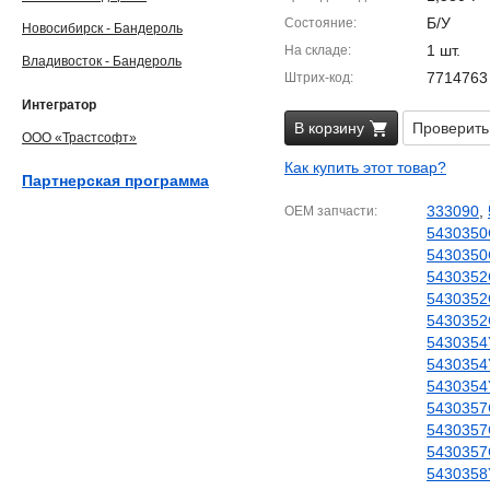
Б/У
Состояние
Новосибирск - Бандероль
1 шт.
На складе
Владивосток - Бандероль
7714763
Штрих-код
Интегратор
В корзину
Проверить
ООО «Трастсофт»
Как купить этот товар?
Партнерская программа
333090
,
OEM запчасти
5430350
5430350
5430352
5430352
5430352
5430354
5430354
5430354
5430357
5430357
5430357
5430358