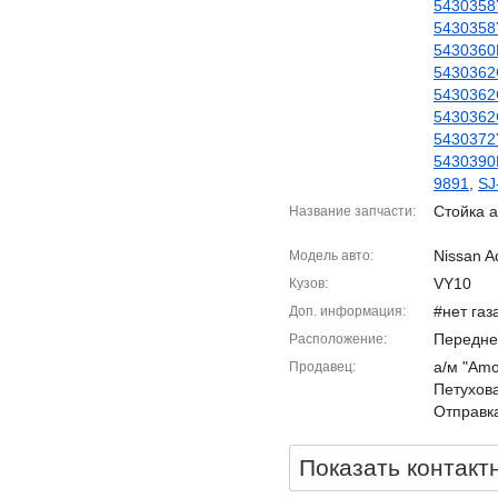
5430358
5430358
5430360
5430362
5430362
5430362
5430372
5430390
9891
,
SJ
Стойка а
Название запчасти
Nissan A
Модель авто
VY10
Кузов
#нет газ
Доп. информация
Передне
Расположение
а/м "Amor
Продавец
Петухова
Отправка
Показать контакт