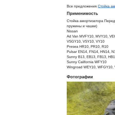
Все предложения
Стойка ам
Применимость
Стойка амортизатора Перед
пружины и чашки)
Nissan
Ad Van MVFY10, MVY10, VE
VSGY10, VSY10, VY10
Presea HR10, PR10, R10
Pulsar EN14, FN14, HN14, N
Sunny B13, EB13, FB13, HB1
Sunny California WFY10
Wingroad WEY10, WFGY10, 
Фотографии